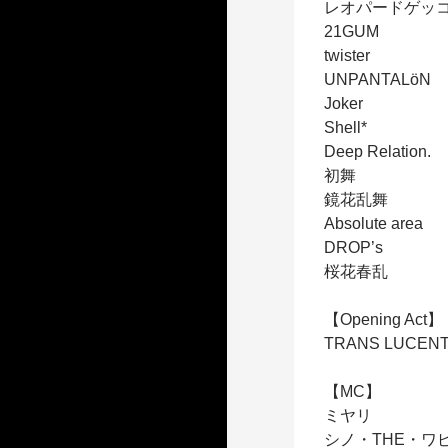
レオパードゲッ
21GUM
twister
UNPANTALöN
Joker
Shell*
Deep Relation.
初舞
鏡花乱舞
Absolute area
DROP’s
桜花春乱
【Opening Act】
TRANS LUCENT
【MC】
ミヤリ
シノ・THE・ワ