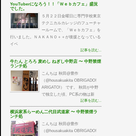
YouTuberになろう！！「Ｗｅｂカフェ」盛況
でした。
５月２２日金曜日に専門学校東京
テクニカルカレッジのフューチャ
ールームで、「Ｗｅｂカフェ」を
行いました。ＮＡＫＡＮＯ＋＋が後援となっている
イベ
記事を読む...
牛たん とろろ 麦めし ねぎし中野店 〜 中野禁煙
ランチ処
こんちは 秋田@豊作
（@housakuakita‎ OBRIGADO!
ARIGATO!） です。 秋田が中野
で独立した頃、PC系の物は新
記事を読む...
横浜家系らーめん二代目武道家 〜 中野禁煙ラ
ンチ処
こんちは 秋田@豊作
（@housakuakita‎ OBRIGADO!