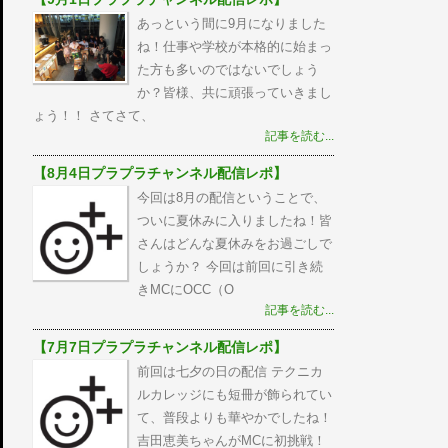
あっという間に9月になりました
ね！仕事や学校が本格的に始まっ
た方も多いのではないでしょう
か？皆様、共に頑張っていきまし
ょう！！ さてさて、
記事を読む...
【8月4日プラプラチャンネル配信レポ】
今回は8月の配信ということで、
ついに夏休みに入りましたね！皆
さんはどんな夏休みをお過ごしで
しょうか？ 今回は前回に引き続
きMCにOCC（O
記事を読む...
【7月7日プラプラチャンネル配信レポ】
前回は七夕の日の配信 テクニカ
ルカレッジにも短冊が飾られてい
て、普段よりも華やかでしたね！
吉田恵美ちゃんがMCに初挑戦！