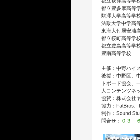
都立荻窪高等学
都立豊多摩高等
駒澤大学高等学
法政大学中学高
東海大付属安浦
都立桜町高等学
都立豊島高等学
豊南高等学校
主催：中野ハイ
後援：中野区、
トボード協会、
人コンテンツネ
協賛：株式会社
協力：FatBros、FU
制作：Sound Studi
問合せ：
０３－