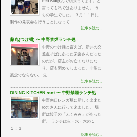
Red Bull飲んで頑張ってます。と
言っても私ではありません。 う
ちの学生でした。 ３月１１日に
製作の発表会を行うことになって
記事を読む...
藤丸(つけ麺) 〜 中野禁煙ランチ処
中野のつけ麺と言えば、新井の交
差点そばにあった栄楽さんだった
のだが、店主がお亡くなりにな
り、店も閉めてしまった。非常に
残念でならない。 先
記事を読む...
DINING KITCHEN root 〜 中野禁煙ランチ処
中野南口レンガ坂に新しく出来た
root さんに行って来ました。 場
所は餃子の「ふくみみ」があった
所。 ランチは火・水・木の１
１：３
記事を読む...