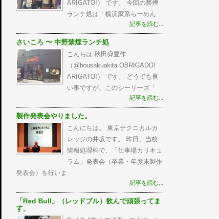
ARIGATO!） です。 今回の禁煙
ランチ処は「横浜家系らーめん
記事を読む...
さいころ 〜 中野禁煙ランチ処
こんちは 秋田@豊作
（@housakuakita‎ OBRIGADO!
ARIGATO!） です。 どうでも良
い事ですが、このシーリーズ「
記事を読む...
製作発表会やりました。
こんにちは。 東京テクニカルカ
レッジの井坂です。 昨日、当校
情報処理科で、「仕事場カリキュ
ラム」発表会（卒業・年度末製作
発表会）を行いま
記事を読む...
「Red Bull」（レッドブル）飲んで頑張ってま
す。