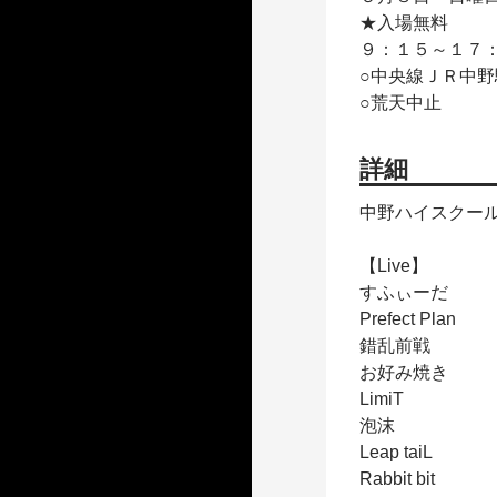
★入場無料
９：１５～１７
○中央線ＪＲ中
○荒天中止
詳細
中野ハイスクー
【Live】
すふぃーだ
Prefect Plan
錯乱前戦
お好み焼き
LimiT
泡沫
Leap taiL
Rabbit bit