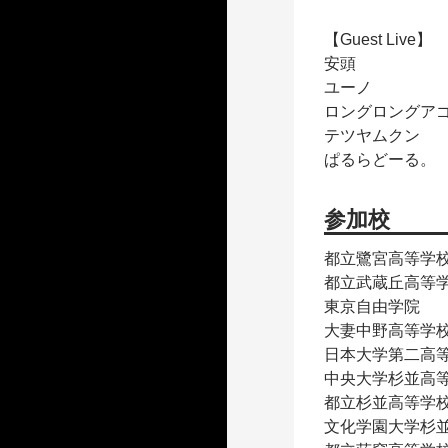
【Guest Live】
安頭
ユーノ
ロングロングア
テツヤムクン
ぱるらどーる。
参加校
都立鷺宮高等学
都立武蔵丘高等
東京自由学院
大妻中野高等学
日本大学第二高
中央大学杉並高
都立杉並高等学
文化学園大学杉