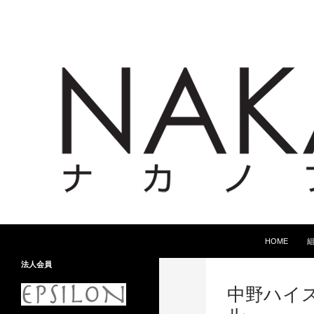
コンテンツへ
検
HOME
索
法人会員
中野ハイ