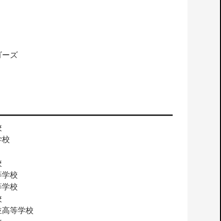
ゴーズ
校
学校
校
等学校
等学校
校
並高等学校