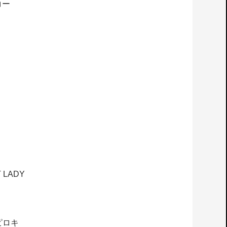
コー
 LADY
ピロキ