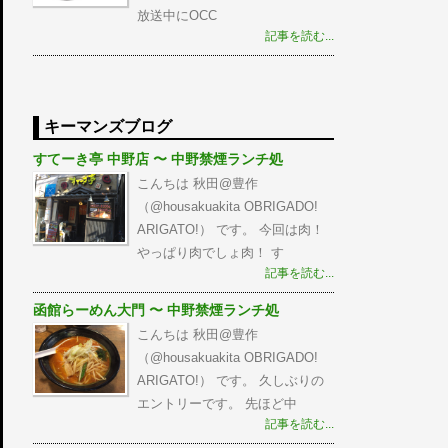
放送中にOCC
記事を読む...
キーマンズブログ
すてーき亭 中野店 〜 中野禁煙ランチ処
こんちは 秋田@豊作
（@housakuakita‎ OBRIGADO!
ARIGATO!） です。 今回は肉！
やっぱり肉でしょ肉！ す
記事を読む...
函館らーめん大門 〜 中野禁煙ランチ処
こんちは 秋田@豊作
（@housakuakita‎ OBRIGADO!
ARIGATO!） です。 久しぶりの
エントリーです。 先ほど中
記事を読む...