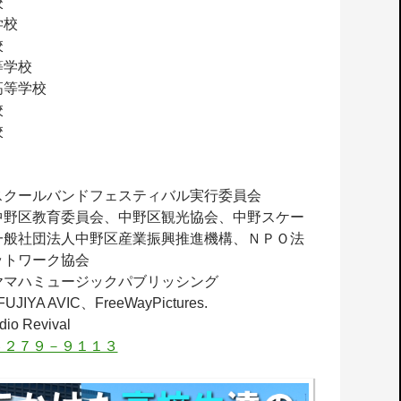
校
学校
校
等学校
高等学校
校
校
スクールバンドフェスティバル実行委員会
中野区教育委員会、中野区観光協会、中野スケー
一般社団法人中野区産業振興推進機構、ＮＰＯ法
ットワーク協会
ヤマハミュージックパブリッシング
JIYA AVIC、FreeWayPictures.
o Revival
６２７９－９１１３