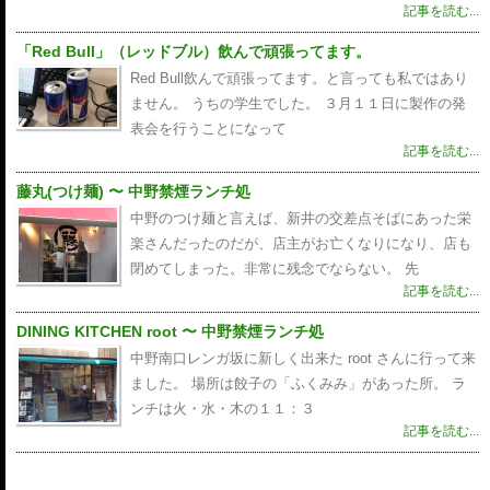
記事を読む...
「Red Bull」（レッドブル）飲んで頑張ってます。
Red Bull飲んで頑張ってます。と言っても私ではあり
ません。 うちの学生でした。 ３月１１日に製作の発
表会を行うことになって
記事を読む...
藤丸(つけ麺) 〜 中野禁煙ランチ処
中野のつけ麺と言えば、新井の交差点そばにあった栄
楽さんだったのだが、店主がお亡くなりになり、店も
閉めてしまった。非常に残念でならない。 先
記事を読む...
DINING KITCHEN root 〜 中野禁煙ランチ処
中野南口レンガ坂に新しく出来た root さんに行って来
ました。 場所は餃子の「ふくみみ」があった所。 ラ
ンチは火・水・木の１１：３
記事を読む...