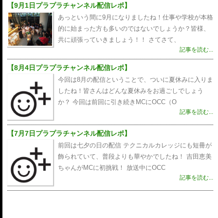
【9月1日プラプラチャンネル配信レポ】
ン
あっという間に9月になりましたね！仕事や学校が本格
的に始まった方も多いのではないでしょうか？皆様、
共に頑張っていきましょう！！ さてさて、
記事を読む...
【8月4日プラプラチャンネル配信レポ】
今回は8月の配信ということで、ついに夏休みに入りま
したね！皆さんはどんな夏休みをお過ごしでしょう
か？ 今回は前回に引き続きMCにOCC（O
記事を読む...
【7月7日プラプラチャンネル配信レポ】
前回は七夕の日の配信 テクニカルカレッジにも短冊が
飾られていて、普段よりも華やかでしたね！ 吉田恵美
ちゃんがMCに初挑戦！ 放送中にOCC
記事を読む...