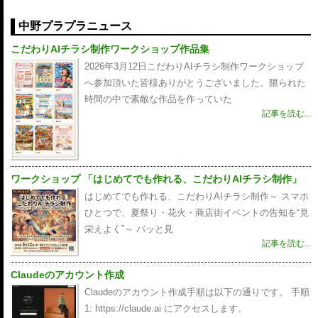
中野プラプラニュース
こだわりAIチラシ制作ワークショップ作品集
2026年3月12日こだわりAIチラシ制作ワークショップ
へ参加頂いた皆様ありがとうございました。限られた
時間の中で素敵な作品を作っていた
記事を読む...
ワークショップ 「はじめてでも作れる、こだわりAIチラシ制作」
はじめてでも作れる、こだわりAIチラシ制作～ スマホ
ひとつで、夏祭り・花火・商店街イベントの告知を“見
栄えよく”～ パッと見
記事を読む...
Claudeのアカウント作成
Claudeのアカウント作成手順は以下の通りです。 手順
1: https://claude.ai にアクセスします。