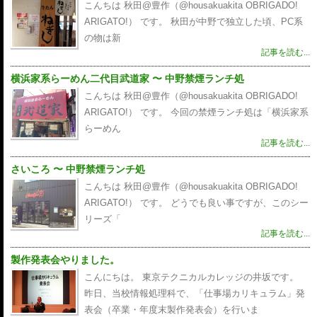
こんちは 秋田@豊作（@housakuakita‎ OBRIGADO!
ARIGATO!） です。 秋田が中野で独立した頃、PC系
の物は新
記事を読む...
横浜家系らーめん二代目武道家 〜 中野禁煙ランチ処
こんちは 秋田@豊作（@housakuakita‎ OBRIGADO!
ARIGATO!） です。 今回の禁煙ランチ処は「横浜家系
らーめん
記事を読む...
さいころ 〜 中野禁煙ランチ処
こんちは 秋田@豊作（@housakuakita‎ OBRIGADO!
ARIGATO!） です。 どうでも良い事ですが、このシー
リーズ「
記事を読む...
製作発表会やりました。
こんにちは。 東京テクニカルカレッジの井坂です。
昨日、当校情報処理科で、「仕事場カリキュラム」発
表会（卒業・年度末製作発表会）を行いま