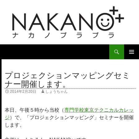
検
索
コ
ン
メ
テ
プロジェクションマッピングセミ
イ
ン
ナー開催します。
ツ
ン
へ
2014年2月20日
しょうちゃん
ス
メ
キ
ニ
ッ
本日、午後５時から当校（
専門学校東京テクニカルカレッ
プ
ジ
）で、「プロジェクションマッピング」セミナーを開催
ュ
します。
ー