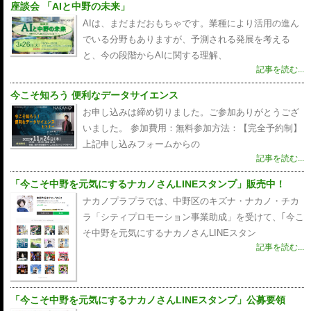
座談会 「AIと中野の未来」
AIは、まだまだおもちゃです。業種により活用の進ん
でいる分野もありますが、予測される発展を考える
と、今の段階からAIに関する理解、
記事を読む...
今こそ知ろう 便利なデータサイエンス
お申し込みは締め切りました。ご参加ありがとうござ
いました。 参加費用：無料参加方法：【完全予約制】
上記申し込みフォームからの
記事を読む...
「今こそ中野を元気にするナカノさんLINEスタンプ」販売中！
ナカノプラプラでは、中野区のキズナ・ナカノ・チカ
ラ「シティプロモーション事業助成」を受けて、｢今こ
そ中野を元気にするナカノさんLINEスタン
記事を読む...
「今こそ中野を元気にするナカノさんLINEスタンプ」公募要領