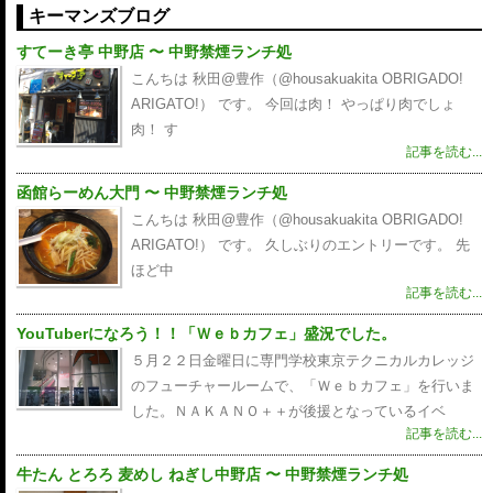
キーマンズブログ
すてーき亭 中野店 〜 中野禁煙ランチ処
こんちは 秋田@豊作（@housakuakita‎ OBRIGADO!
ARIGATO!） です。 今回は肉！ やっぱり肉でしょ
肉！ す
記事を読む...
函館らーめん大門 〜 中野禁煙ランチ処
こんちは 秋田@豊作（@housakuakita‎ OBRIGADO!
ARIGATO!） です。 久しぶりのエントリーです。 先
ほど中
記事を読む...
YouTuberになろう！！「Ｗｅｂカフェ」盛況でした。
５月２２日金曜日に専門学校東京テクニカルカレッジ
のフューチャールームで、「Ｗｅｂカフェ」を行いま
した。ＮＡＫＡＮＯ＋＋が後援となっているイベ
記事を読む...
牛たん とろろ 麦めし ねぎし中野店 〜 中野禁煙ランチ処