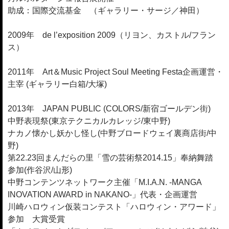
助成：国際交流基金 （ギャラリー・サージ／神田）
2009年 de l’exposition 2009（リヨン、カストル/フラン
ス）
2011年 Art＆Music Project Soul Meeting Festa企画運営・
主宰 (ギャラリー白箱/大塚)
2013年 JAPAN PUBLIC (COLORS/新宿ゴールデン街)
中野表現祭(東京テクニカルカレッジ/東中野)
ナカノ懐かし妖かし怪し(中野ブロードウェイ裏商店街/中
野)
第22.23回まんだらの里「雪の芸術祭2014.15」奉納舞踏
参加(作谷沢/山形)
中野コンテンツネットワーク主催「M.I.A.N. -MANGA
INOVATION AWARD in NAKANO-」代表・企画運営
川崎ハロウィン仮装コンテスト「ハロウィン・アワード」
参加 大賞受賞