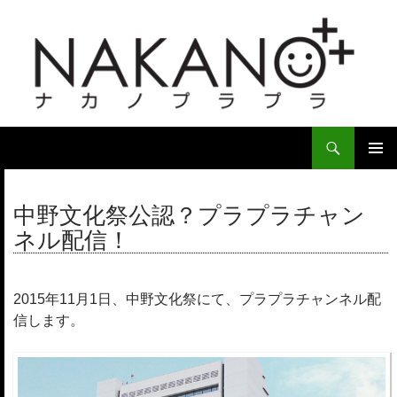
検
索
コ
ン
メ
テ
中野文化祭公認？プラプラチャン
イ
ン
ネル配信！
ツ
ン
へ
ス
メ
キ
2015年11月1日、中野文化祭にて、プラプラチャンネル配
ニ
ッ
信します。
プ
ュ
ー