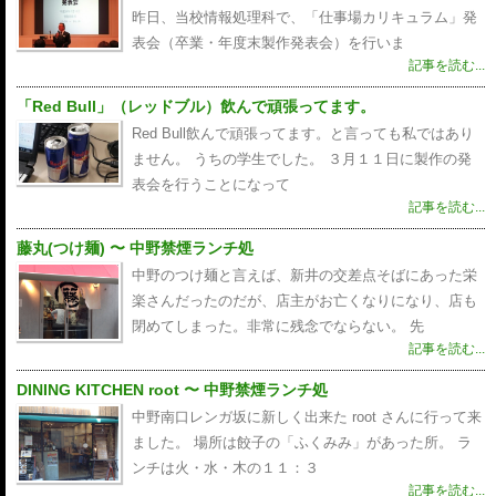
昨日、当校情報処理科で、「仕事場カリキュラム」発
表会（卒業・年度末製作発表会）を行いま
記事を読む...
「Red Bull」（レッドブル）飲んで頑張ってます。
Red Bull飲んで頑張ってます。と言っても私ではあり
ません。 うちの学生でした。 ３月１１日に製作の発
表会を行うことになって
記事を読む...
藤丸(つけ麺) 〜 中野禁煙ランチ処
中野のつけ麺と言えば、新井の交差点そばにあった栄
楽さんだったのだが、店主がお亡くなりになり、店も
閉めてしまった。非常に残念でならない。 先
記事を読む...
DINING KITCHEN root 〜 中野禁煙ランチ処
中野南口レンガ坂に新しく出来た root さんに行って来
ました。 場所は餃子の「ふくみみ」があった所。 ラ
ンチは火・水・木の１１：３
記事を読む...