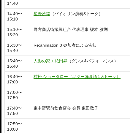
14:40
14:40〜
星野沙織
（バイオリン演奏&トーク）
15:10
15:10〜
野方商店街振興組合 代表理事 榎本 雅則
15:20
15:30〜
Re:animation 8 参加者による告知
15:40
15:40〜
人形の家 + 紙田昇
（ダンス&パフォ−マンス）
16:40
16:40〜
村松 ショータロー（ギター弾き語り&トーク）
17:00
17:00〜
17:50
17:40〜
東中野駅前飲食店会 会長 東田敬子
17:50
17:50〜
18:00