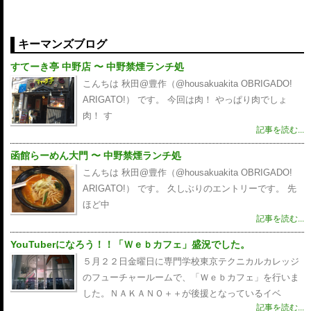
キーマンズブログ
すてーき亭 中野店 〜 中野禁煙ランチ処
こんちは 秋田@豊作（@housakuakita‎ OBRIGADO!
ARIGATO!） です。 今回は肉！ やっぱり肉でしょ
肉！ す
記事を読む...
函館らーめん大門 〜 中野禁煙ランチ処
こんちは 秋田@豊作（@housakuakita‎ OBRIGADO!
ARIGATO!） です。 久しぶりのエントリーです。 先
ほど中
記事を読む...
YouTuberになろう！！「Ｗｅｂカフェ」盛況でした。
５月２２日金曜日に専門学校東京テクニカルカレッジ
のフューチャールームで、「Ｗｅｂカフェ」を行いま
した。ＮＡＫＡＮＯ＋＋が後援となっているイベ
記事を読む...