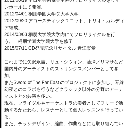
2011/08/19 全日本芸術協会主催のソロリサイタルをウィー
ンホールにて開催。
2012/04/01 桐朋学園大学院大学入学。
2012/09/20 アコースティックユニット、トリオ・カルディ
ア結成。
2014/03/03 桐朋大学院大学内にてソロリサイタルを行
う。 桐朋学園大学院大学を修了
2015/07/11 CD発売記念リサイタル 近江楽堂
これまでに矢沢永吉、リュ・シウォン、藤澤ノリマサなど
国内外のアーティストのストリングスメンバーとして参
加。
またSword of The Far East のプロジェクトに参加し、琴線
幻夜とのコラボも行うなどクラシック以外の分野のアーテ
ィストとの共演も多い。
現在、ブライダルやオーケストラの奏者としてフリーで活
動するかたわら、レスナーとして個人レッスンを行ってい
る。
また、チラシデザイン、編曲、作曲などにも取り組んでい