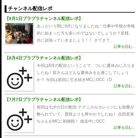
ョ
チャンネル配信レポ
ン
【9月1日プラプラチャンネル配信レポ】
あっという間に9月になりましたね！仕事や学校が本格
的に始まった方も多いのではないでしょうか？皆様、
共に頑張っていきましょう！！ さてさて、
記事を読む...
【8月4日プラプラチャンネル配信レポ】
今回は8月の配信ということで、ついに夏休みに入りま
したね！皆さんはどんな夏休みをお過ごしでしょう
か？ 今回は前回に引き続きMCにOCC（O
記事を読む...
【7月7日プラプラチャンネル配信レポ】
前回は七夕の日の配信 テクニカルカレッジにも短冊が
飾られていて、普段よりも華やかでしたね！ 吉田恵美
ちゃんがMCに初挑戦！ 放送中にOCC
記事を読む...