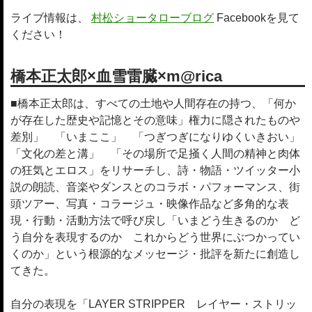
ライブ情報は、
村松ショータローブログ
Facebookを見て
ください！
橋本正太郎×血雪雷臓×m@rica
■橋本正太郎は、すべての土地や人間存在の持つ、「何か
が存在した歴史や記憶とその意味」権力に隠されたものや
差別」 「いまここ」 「つぎつぎになりゆくいきおい」
「文化の差と溝」 「その場所で足掻く人間の精神と肉体
の狂気とエロス」をリサーチし、詩・物語・ツイッター小
説の朗読、音楽やダンスとのコラボ・パフォーマンス、街
頭ツアー、写真・コラージュ・映像作品など多角的な表
現・行動・活動方法で呼び戻し「いまどう生きるのか ど
う自分を表現するのか これからどう世界にぶつかってい
くのか」という根源的なメッセージ・批評を新たに創造し
てきた。
自分の表現を「LAYER STRIPPER レイヤー・ストリッ