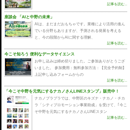
記事を読む...
座談会 「AIと中野の未来」
AIは、まだまだおもちゃです。業種により活用の進ん
でいる分野もありますが、予測される発展を考える
と、今の段階からAIに関する理解、
記事を読む...
今こそ知ろう 便利なデータサイエンス
お申し込みは締め切りました。ご参加ありがとうござ
いました。 参加費用：無料参加方法：【完全予約制】
上記申し込みフォームからの
記事を読む...
「今こそ中野を元気にするナカノさんLINEスタンプ」販売中！
ナカノプラプラでは、中野区のキズナ・ナカノ・チカ
ラ「シティプロモーション事業助成」を受けて、｢今こ
そ中野を元気にするナカノさんLINEスタン
記事を読む...