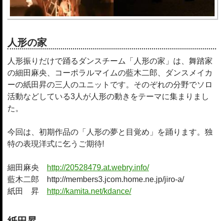
人形の家
人形振りだけで踊るダンスチーム「人形の家」は、舞踏家
の細田麻央、コーポラルマイムの藍木二郎、ダンスメイカ
ーの紙田昇の三人のユニットです。そのぞれの分野でソロ
活動などしている3人が人形の動きをテーマに集まりまし
た。
今回は、初期作品の「人形の夢と目覚め」を踊ります。独
特の表現洋式に乞うご期待!
細田麻央
http://20528479.at.webry.info/
藍木二郎 http://members3.jcom.home.ne.jp/jiro-a/
紙田 昇
http://kamita.net/kdance/