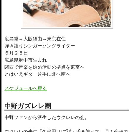
広島発→大阪経由→東京在住
弾き語りシンガーソングライター
６月２８日
広島県府中市生まれ
関西で音楽を始め活動の拠点を東京へ
とはいえギター片手に北へ南へ
スケジュールへ戻る
中野ガズレレ團
中野ファンから派生したウクレレの会。
ウクレレの先生「久保田 ガズ誠」氏を迎えて、月１会程の