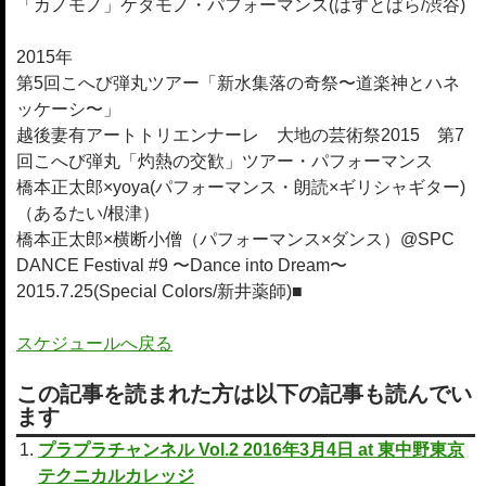
「カノモノ」ケダモノ・パフォーマンス(はすとばら/渋谷)
2015年
第5回こへび弾丸ツアー「新水集落の奇祭〜道楽神とハネ
ッケーシ〜」
越後妻有アートトリエンナーレ 大地の芸術祭2015 第7
回こへび弾丸「灼熱の交歓」ツアー・パフォーマンス
橋本正太郎×yoya(パフォーマンス・朗読×ギリシャギター)
（あるたい/根津）
橋本正太郎×横断小僧（パフォーマンス×ダンス）@SPC
DANCE Festival #9 〜Dance into Dream〜
2015.7.25(Special Colors/新井薬師)■
スケジュールへ戻る
この記事を読まれた方は以下の記事も読んでい
ます
プラプラチャンネル Vol.2 2016年3月4日 at 東中野東京
テクニカルカレッジ