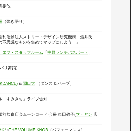
挨拶他
輝
（弾き語り）
営利活動法人ストリートデザイン研究機構、酒井氏
の不思議なものを集めてマップにしよう！」
社エフ・スタッフルーム
「
中野ランチパスポート
」
(バリ舞踊)
KDANCE)
&
関口大
（ダンス & ハープ）
ル「すみきち」ライブ告知
駅前飲食店会ムーンロード 会長 東田敬子(
マ・ヤン
店
太郎
×
THE VOLUME KNOB
（パフォーマンス）