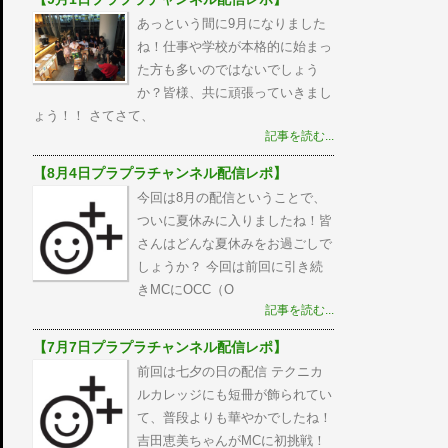
あっという間に9月になりました
ね！仕事や学校が本格的に始まっ
た方も多いのではないでしょう
か？皆様、共に頑張っていきまし
ょう！！ さてさて、
記事を読む...
【8月4日プラプラチャンネル配信レポ】
今回は8月の配信ということで、
ついに夏休みに入りましたね！皆
さんはどんな夏休みをお過ごしで
しょうか？ 今回は前回に引き続
きMCにOCC（O
記事を読む...
【7月7日プラプラチャンネル配信レポ】
前回は七夕の日の配信 テクニカ
ルカレッジにも短冊が飾られてい
て、普段よりも華やかでしたね！
吉田恵美ちゃんがMCに初挑戦！