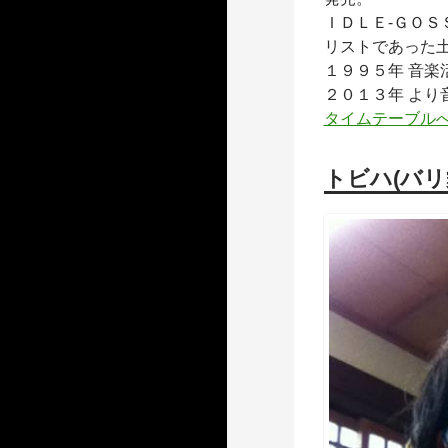
ＩＤＬＥ-ＧＯ
リストであった
１９９５年 音楽
２０１３年 より
タイムテーブル
トビハ(バリ