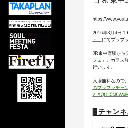
日 at 
https://www.yo
2016年3月4日 19
ェ」
にてプラプラ
JR東中野駅から
フェ
」。ガラス
行います。
入場無料なので
のプラプラチャ
v=XQHL5cl6Wx
チャンネ