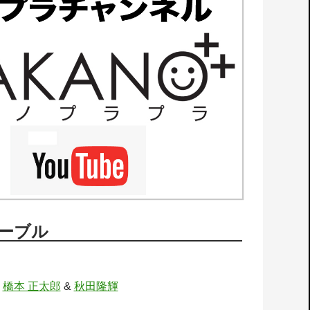
ーブル
：
橋本 正太郎
&
秋田隆輝