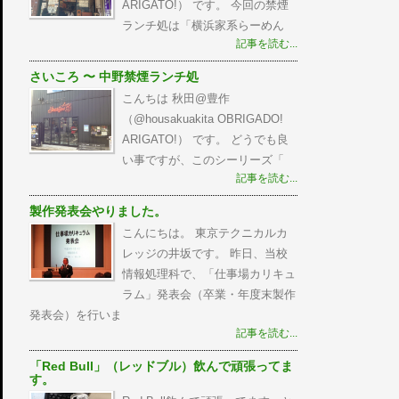
ARIGATO!） です。 今回の禁煙
ランチ処は「横浜家系らーめん
記事を読む...
さいころ 〜 中野禁煙ランチ処
こんちは 秋田@豊作
（@housakuakita‎ OBRIGADO!
ARIGATO!） です。 どうでも良
い事ですが、このシーリーズ「
記事を読む...
製作発表会やりました。
こんにちは。 東京テクニカルカ
レッジの井坂です。 昨日、当校
情報処理科で、「仕事場カリキュ
ラム」発表会（卒業・年度末製作
発表会）を行いま
記事を読む...
「Red Bull」（レッドブル）飲んで頑張ってま
す。