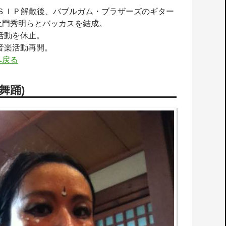
ＳＳＩＰ解散後、バブルガム・ブラザーズのギター
土門秀明らとバッカスを結成。
活動を休止。
音楽活動再開。
へ戻る
舞踊)