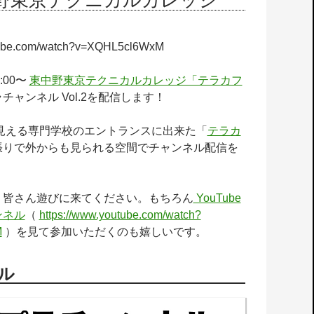
東中野東京テクニカルカレッジ
utube.com/watch?v=XQHL5cl6WxM
:00〜
東中野東京テクニカルカレッジ「テラカフ
チャンネル Vol.2を配信します！
見える専門学校のエントランスに出来た「
テラカ
張りで外からも見られる空間でチャンネル配信を
、皆さん遊びに来てください。もちろん
YouTube
ンネル
（
https://www.youtube.com/watch?
M
）を見て参加いただくのも嬉しいです。
ル