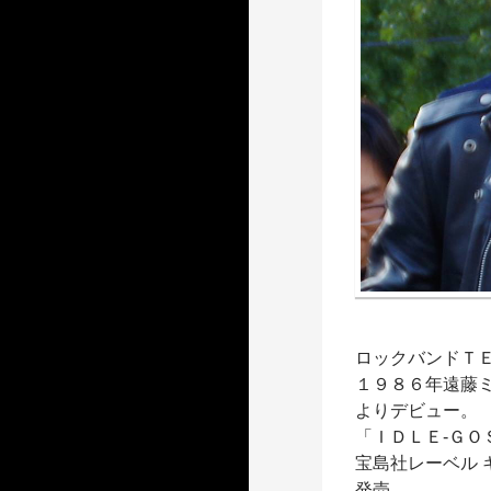
ロックバンドＴＥ
１９８６年遠藤
よりデビュー。
「ＩＤＬＥ-ＧＯ
宝島社レーベル
発売。