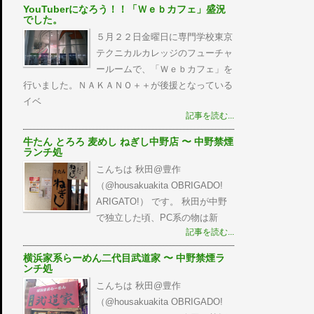
YouTuberになろう！！「Ｗｅｂカフェ」盛況
でした。
５月２２日金曜日に専門学校東京
テクニカルカレッジのフューチャ
ールームで、「Ｗｅｂカフェ」を
行いました。ＮＡＫＡＮＯ＋＋が後援となっている
イベ
記事を読む...
牛たん とろろ 麦めし ねぎし中野店 〜 中野禁煙
ランチ処
こんちは 秋田@豊作
（@housakuakita‎ OBRIGADO!
ARIGATO!） です。 秋田が中野
で独立した頃、PC系の物は新
記事を読む...
横浜家系らーめん二代目武道家 〜 中野禁煙ラ
ンチ処
こんちは 秋田@豊作
（@housakuakita‎ OBRIGADO!