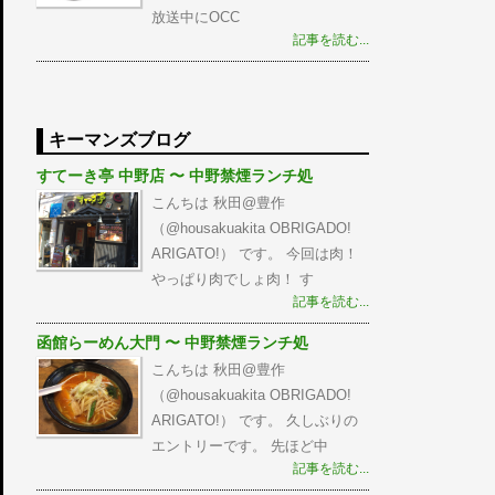
放送中にOCC
記事を読む...
キーマンズブログ
すてーき亭 中野店 〜 中野禁煙ランチ処
こんちは 秋田@豊作
（@housakuakita‎ OBRIGADO!
ARIGATO!） です。 今回は肉！
やっぱり肉でしょ肉！ す
記事を読む...
函館らーめん大門 〜 中野禁煙ランチ処
こんちは 秋田@豊作
（@housakuakita‎ OBRIGADO!
ARIGATO!） です。 久しぶりの
エントリーです。 先ほど中
記事を読む...