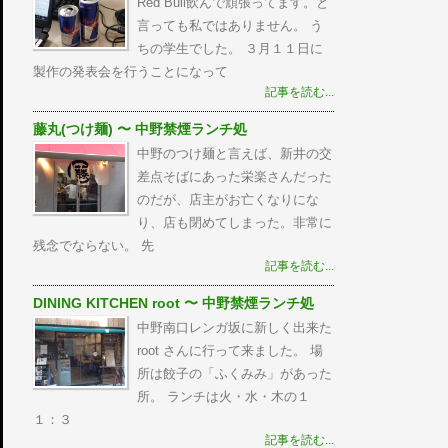
Red Bull飲んで頑張ってます。と
言っても私ではありません。 う
ちの学生でした。 ３月１１日に
製作の発表会を行うことになって
記事を読む...
藤丸(つけ麺) 〜 中野禁煙ランチ処
中野のつけ麺と言えば、新井の交
差点そばにあった栄楽さんだった
のだが、店主がお亡くなりにな
り、店も閉めてしまった。非常に
残念でならない。 先
記事を読む...
DINING KITCHEN root 〜 中野禁煙ランチ処
中野南口レンガ坂に新しく出来た
root さんに行って来ました。 場
所は餃子の「ふくみみ」があった
所。 ランチは火・水・木の１
１：３
記事を読む...