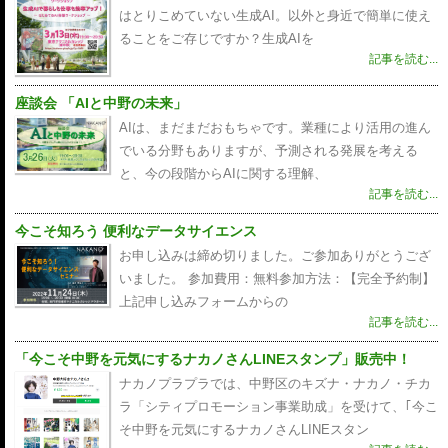
はとりこめていない生成AI。以外と身近で簡単に使え
ることをご存じですか？生成AIを
記事を読む...
座談会 「AIと中野の未来」
AIは、まだまだおもちゃです。業種により活用の進ん
でいる分野もありますが、予測される発展を考える
と、今の段階からAIに関する理解、
記事を読む...
今こそ知ろう 便利なデータサイエンス
お申し込みは締め切りました。ご参加ありがとうござ
いました。 参加費用：無料参加方法：【完全予約制】
上記申し込みフォームからの
記事を読む...
「今こそ中野を元気にするナカノさんLINEスタンプ」販売中！
ナカノプラプラでは、中野区のキズナ・ナカノ・チカ
ラ「シティプロモーション事業助成」を受けて、｢今こ
そ中野を元気にするナカノさんLINEスタン