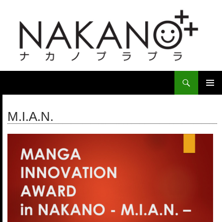
検
索
コ
ン
メ
テ
M.I.A.N.
イ
ン
ツ
ン
へ
ス
メ
キ
ニ
ッ
プ
ュ
ー