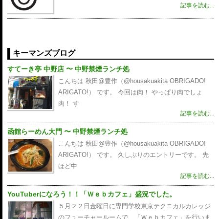
記事を読む...
キーマンズブログ
すてーき亭 中野店 〜 中野禁煙ランチ処
こんちは 秋田@豊作（@housakuakita‎ OBRIGADO!
ARIGATO!） です。 今回は肉！ やっぱり肉でしょ
肉！ す
記事を読む...
函館らーめん大門 〜 中野禁煙ランチ処
こんちは 秋田@豊作（@housakuakita‎ OBRIGADO!
ARIGATO!） です。 久しぶりのエントリーです。 先
ほど中
記事を読む...
YouTuberになろう！！「Ｗｅｂカフェ」盛況でした。
５月２２日金曜日に専門学校東京テクニカルカレッジ
のフューチャールームで、「Ｗｅｂカフェ」を行いま