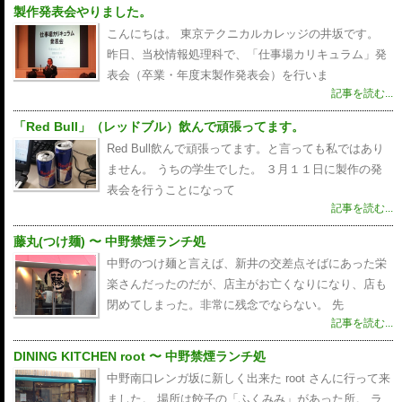
製作発表会やりました。
こんにちは。 東京テクニカルカレッジの井坂です。
昨日、当校情報処理科で、「仕事場カリキュラム」発
表会（卒業・年度末製作発表会）を行いま
記事を読む...
「Red Bull」（レッドブル）飲んで頑張ってます。
Red Bull飲んで頑張ってます。と言っても私ではあり
ません。 うちの学生でした。 ３月１１日に製作の発
表会を行うことになって
記事を読む...
藤丸(つけ麺) 〜 中野禁煙ランチ処
中野のつけ麺と言えば、新井の交差点そばにあった栄
楽さんだったのだが、店主がお亡くなりになり、店も
閉めてしまった。非常に残念でならない。 先
記事を読む...
DINING KITCHEN root 〜 中野禁煙ランチ処
中野南口レンガ坂に新しく出来た root さんに行って来
ました。 場所は餃子の「ふくみみ」があった所。 ラ