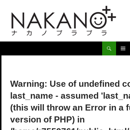
検
索
コ
ン
メ
テ
イ
ン
ツ
ン
Warning
: Use of undefined c
へ
ス
メ
last_name - assumed 'last_
キ
ニ
ッ
(this will throw an Error in a 
プ
ュ
version of PHP) in
ー