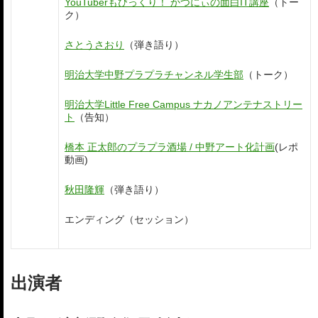
YouTuberもびっくり！ かつにぃの面白IT講座
（トー
ク）
さとうさおり
（弾き語り）
明治大学中野プラプラチャンネル学生部
（トーク）
明治大学Little Free Campus ナカノアンテナストリー
ト
（告知）
橋本 正太郎のプラプラ酒場 / 中野アート化計画
(レポ
動画)
秋田隆輝
（弾き語り）
エンディング（セッション）
出演者