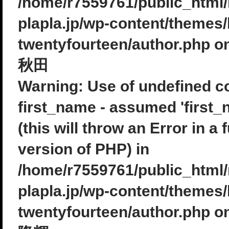
/home/r7559761/public_html
plapla.jp/wp-content/themes/
twentyfourteen/author.php
on
秋田
Warning
: Use of undefined c
first_name - assumed 'first_
(this will throw an Error in a 
version of PHP) in
/home/r7559761/public_html
plapla.jp/wp-content/themes/
twentyfourteen/author.php
on