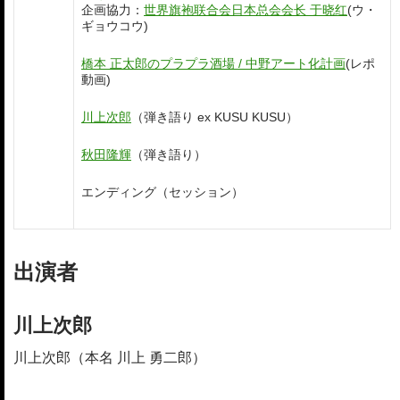
企画協力：
世界旗袍联合会日本总会会长 于晓红
(ウ・
ギョウコウ)
橋本 正太郎のプラプラ酒場 / 中野アート化計画
(レポ
動画)
川上次郎
（弾き語り ex KUSU KUSU）
秋田隆輝
（弾き語り）
エンディング（セッション）
出演者
川上次郎
川上次郎（本名 川上 勇二郎）