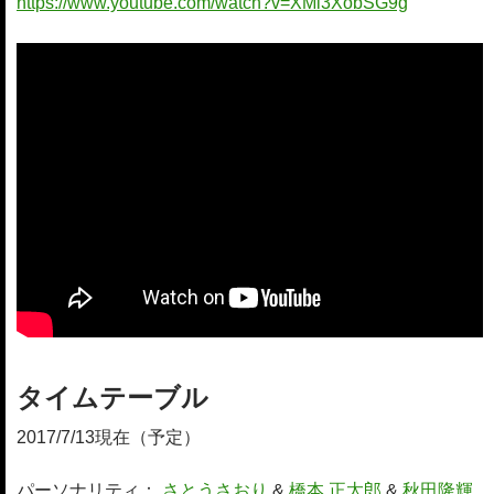
https://www.youtube.com/watch?v=XMl3XobSG9g
タイムテーブル
2017/7/13現在（予定）
パーソナリティ：
さとうさおり
&
橋本 正太郎
&
秋田隆輝