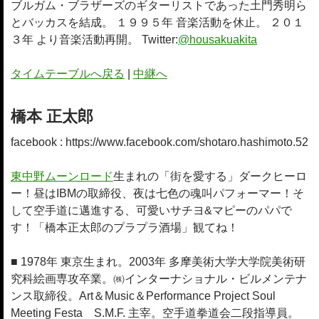
ブルガム・ブラザーズのギターリストであった土門秀明ら
とバッカスを結成。 １９９５年 音楽活動を休止。 ２０１
３年 より音楽活動再開。 Twitter:
@housakuakita
タイムテーブルへ戻る
|
中継へ
橋本 正太郎
facebook : https://www.facebook.com/shotaro.hashimoto.52
東中野ムーンロード
生まれの「街を愛する」ダークヒーロ
ー！昼はIBMの取締役、夜は七色の魂叫パフォーマー！そ
して空手道に邁進する、可愛いサチヨ&マピーのパパで
す！「橋本正太郎のプラプラ酒場」観てね！
■ 1978年 東京生まれ。2003年 多摩美術大学大学院美術研
究科絵画専攻卒業。㈱インターナショナル・ビルメンテナ
ンス取締役。Art＆Music＆Performance Project Soul
Meeting Festa S.M.F. 主宰。空手道拳道会二段指導員。