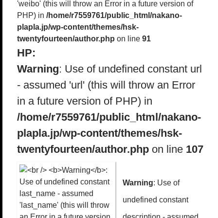
'weibo' (this will throw an Error in a future version of
PHP) in
/home/r7559761/public_html/nakano-
plapla.jp/wp-content/themes/hsk-
twentyfourteen/author.php
on line
91
HP:
Warning
: Use of undefined constant url
- assumed 'url' (this will throw an Error
in a future version of PHP) in
/home/r7559761/public_html/nakano-
plapla.jp/wp-content/themes/hsk-
twentyfourteen/author.php
on line
107
Warning
: Use of
undefined constant
description - assumed