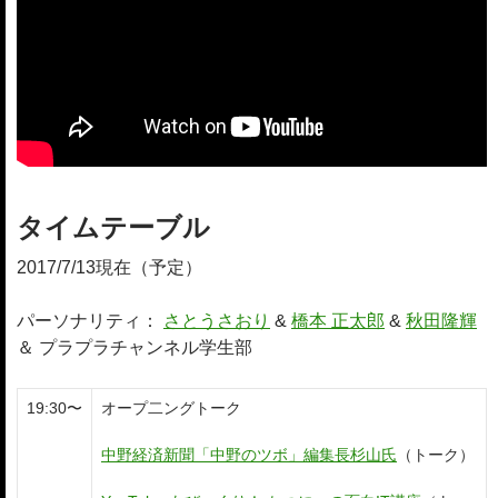
タイムテーブル
2017/7/13現在（予定）
パーソナリティ：
さとうさおり
&
橋本 正太郎
&
秋田隆輝
＆ プラプラチャンネル学生部
19:30〜
オープ二ングトーク
中野経済新聞「中野のツボ」編集長杉山氏
（トーク）