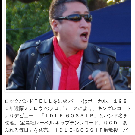
ロックバンドＴＥＬＬを結成 パートはボーカル。 １９８
６年遠藤ミチロウ のプロデュースにより、キングレコード
よりデビュー。 「ＩＤＬＥ-ＧＯＳＳＩＰ」とバンド名を
改名。 宝島社レーベル キャプテンレコードよりＣＤ「あ
ふれる毎日」を発売。 ＩＤＬＥ-ＧＯＳＳＩＰ解散後、バ