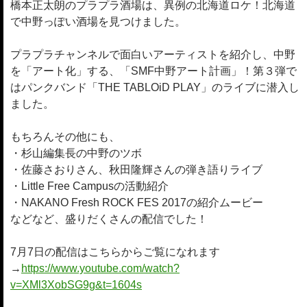
橋本正太朗のプラプラ酒場は、異例の北海道ロケ！北海道
で中野っぽい酒場を見つけました。
プラプラチャンネルで面白いアーティストを紹介し、中野
を「アート化」する、「SMF中野アート計画」！第３弾で
はパンクバンド「THE TABLOiD PLAY」のライブに潜入し
ました。
もちろんその他にも、
・杉山編集長の中野のツボ
・佐藤さおりさん、秋田隆輝さんの弾き語りライブ
・Little Free Campusの活動紹介
・NAKANO Fresh ROCK FES 2017の紹介ムービー
などなど、盛りだくさんの配信でした！
7月7日の配信はこちらからご覧になれます
→
https://www.youtube.com/watch?
v=XMl3XobSG9g&t=1604s