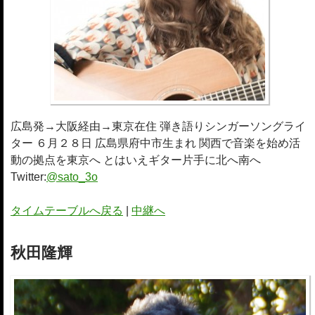
広島発→大阪経由→東京在住 弾き語りシンガーソングライ
ター ６月２８日 広島県府中市生まれ 関西で音楽を始め活
動の拠点を東京へ とはいえギター片手に北へ南へ
Twitter:
@sato_3o
タイムテーブルへ戻る
|
中継へ
秋田隆輝