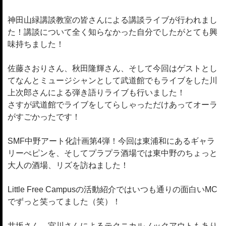
神田山緑講談教室の皆さんによる講談ライブが行われまし
た！講談について全く知らなかった自分でしたがとても興
味持ちました！
佐藤さおりさん、秋田隆輝さん、そして今回はゲストとし
てなんとミュージシャンとして武道館でもライブをした川
上次郎さんによる弾き語りライブも行いました！
さすが武道館でライブをしてらしゃっただけあってオーラ
がすごかったです！
SMF中野アート化計画第4弾！今回は東浦和にあるギャラ
リーぺピンを、そしてプラプラ酒場では東中野のちょっと
大人の酒場、リズを訪ねました！
Little Free Campusの活動紹介ではいつも通りの面白いMC
でずっと笑ってました（笑）！
井坂さん、宮川さんによるテクニカルノックアウトもあり