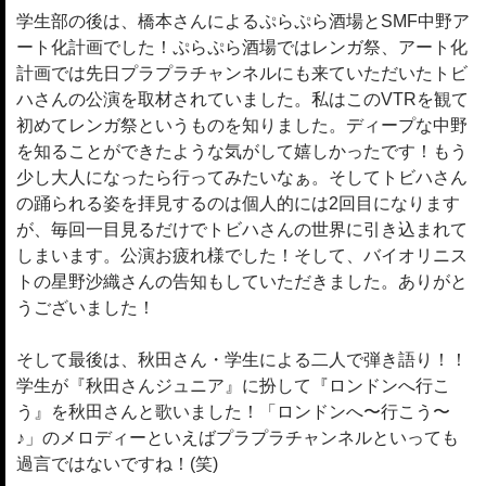
学生部の後は、橋本さんによるぷらぷら酒場とSMF中野ア
ート化計画でした！ぷらぷら酒場ではレンガ祭、アート化
計画では先日プラプラチャンネルにも来ていただいたトビ
ハさんの公演を取材されていました。私はこのVTRを観て
初めてレンガ祭というものを知りました。ディープな中野
を知ることができたような気がして嬉しかったです！もう
少し大人になったら行ってみたいなぁ。そしてトビハさん
の踊られる姿を拝見するのは個人的には2回目になります
が、毎回一目見るだけでトビハさんの世界に引き込まれて
しまいます。公演お疲れ様でした！そして、バイオリニス
トの星野沙織さんの告知もしていただきました。ありがと
うございました！
そして最後は、秋田さん・学生による二人で弾き語り！！
学生が『秋田さんジュニア』に扮して『ロンドンへ行こ
う』を秋田さんと歌いました！「ロンドンへ〜行こう〜
♪」のメロディーといえばプラプラチャンネルといっても
過言ではないですね！(笑)