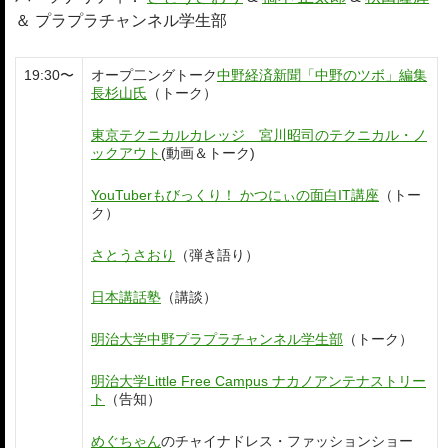
＆ プラプラチャンネル学生部
19:30〜
オープ二ングトーク
中野経済新聞「中野のツボ」編集
長杉山氏
（トーク）
東京テクニカルカレッジ 宮川昭司のテクニカル・ノ
ックアウト
(動画＆トーク)
YouTuberもびっくり！ かつにぃの面白IT講座
（トー
ク）
さとうさおり
（弾き語り）
日本講話塾
（講談）
明治大学中野プラプラチャンネル学生部
（トーク）
明治大学Little Free Campus ナカノアンテナストリー
ト
（告知）
めぐちゃん
のチャイナドレス・ファッションショー