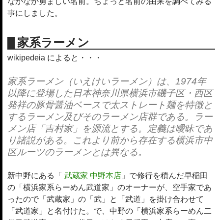
なかなか勇ましい名前。ちょっと名前の由来を調べてみる
事にしました。
家系ラーメン
wikipedeia によると・・・
家系ラーメン（いえけいラーメン）は、1974年
以降に登場した日本神奈川県横浜市磯子区・西区
発祥の豚骨醤油ベースで太ストレート麺を特徴と
するラーメン及びそのラーメン店群である。ラー
メン店「吉村家」を源流とする。定義は曖昧であ
り諸説がある。これより前から存在する横浜市中
区ルーツのラーメンとは異なる。
新中野にある「
武蔵家 中野本店
」で修行を積んだ早稲田
の「横浜家系らーめん武道家」のオーナーが、空手家であ
ったので「武蔵家」の「武」と「武道」を掛け合わせて
「武道家」と名付けた。で、中野の「横浜家系らーめん二