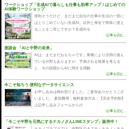
ワークショップ「生成AIで暮らしも仕事も効率アップ！はじめての
AI体験ワークショップ
便利そうだけど、まだまだ自分の仕事や生活の一部に
はとりこめていない生成AI。以外と身近で簡単に使え
ることをご存じですか？生成AIを
記事を読む...
座談会 「AIと中野の未来」
AIは、まだまだおもちゃです。業種により活用の進ん
でいる分野もありますが、予測される発展を考える
と、今の段階からAIに関する理解、
記事を読む...
今こそ知ろう 便利なデータサイエンス
お申し込みは締め切りました。ご参加ありがとうござ
いました。 参加費用：無料参加方法：【完全予約制】
上記申し込みフォームからの
記事を読む...
「今こそ中野を元気にするナカノさんLINEスタンプ」販売中！
ナカノプラプラでは、中野区のキズナ・ナカノ・チカ