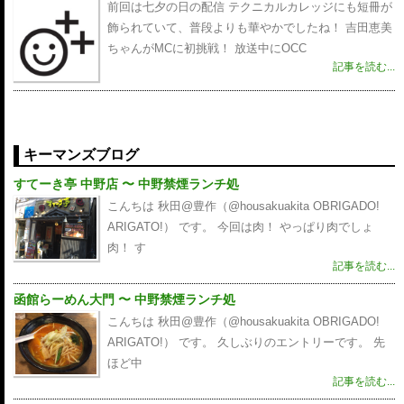
前回は七夕の日の配信 テクニカルカレッジにも短冊が
飾られていて、普段よりも華やかでしたね！ 吉田恵美
ちゃんがMCに初挑戦！ 放送中にOCC
記事を読む...
キーマンズブログ
すてーき亭 中野店 〜 中野禁煙ランチ処
こんちは 秋田@豊作（@housakuakita‎ OBRIGADO!
ARIGATO!） です。 今回は肉！ やっぱり肉でしょ
肉！ す
記事を読む...
函館らーめん大門 〜 中野禁煙ランチ処
こんちは 秋田@豊作（@housakuakita‎ OBRIGADO!
ARIGATO!） です。 久しぶりのエントリーです。 先
ほど中
記事を読む...