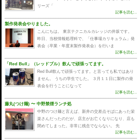
リーズ「
記事を読む...
製作発表会やりました。
こんにちは。 東京テクニカルカレッジの井坂です。
昨日、当校情報処理科で、「仕事場カリキュラム」発
表会（卒業・年度末製作発表会）を行いま
記事を読む...
「Red Bull」（レッドブル）飲んで頑張ってます。
Red Bull飲んで頑張ってます。と言っても私ではあり
ません。 うちの学生でした。 ３月１１日に製作の発
表会を行うことになって
記事を読む...
藤丸(つけ麺) 〜 中野禁煙ランチ処
中野のつけ麺と言えば、新井の交差点そばにあった栄
楽さんだったのだが、店主がお亡くなりになり、店も
閉めてしまった。非常に残念でならない。 先
記事を読む...