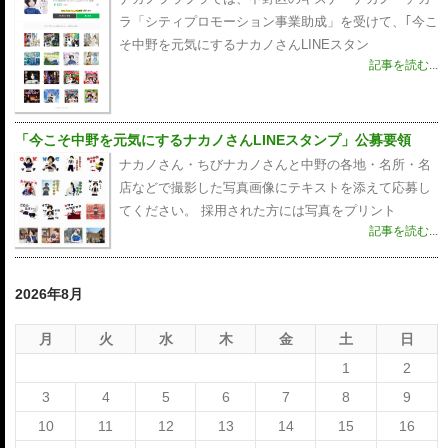
ラ「シティプロモーション事業助成」を受けて、｢今こ
そ中野を元気にするナカノさんLINEスタン
記事を読む...
「今こそ中野を元気にするナカノさんLINEスタンプ」公募要領
ナカノさん・ちびナカノさんと中野の各地・名所・名
店などで撮影した写真画像にテキストを添えて応募し
てください。 採用された方には写真をプリント
記事を読む...
2026年8月
月
火
水
木
金
土
日
1
2
3
4
5
6
7
8
9
10
11
12
13
14
15
16