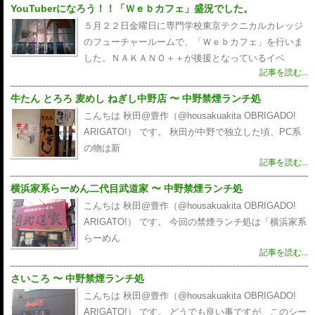
YouTuberになろう！！「Ｗｅｂカフェ」盛況でした。
５月２２日金曜日に専門学校東京テクニカルカレッジ
のフューチャールームで、「Ｗｅｂカフェ」を行いま
した。ＮＡＫＡＮＯ＋＋が後援となっているイベ
記事を読む...
牛たん とろろ 麦めし ねぎし中野店 〜 中野禁煙ランチ処
こんちは 秋田@豊作（@housakuakita‎ OBRIGADO!
ARIGATO!） です。 秋田が中野で独立した頃、PC系
の物は新
記事を読む...
横浜家系らーめん二代目武道家 〜 中野禁煙ランチ処
こんちは 秋田@豊作（@housakuakita‎ OBRIGADO!
ARIGATO!） です。 今回の禁煙ランチ処は「横浜家系
らーめん
記事を読む...
さいころ 〜 中野禁煙ランチ処
こんちは 秋田@豊作（@housakuakita‎ OBRIGADO!
ARIGATO!） です。 どうでも良い事ですが、このシー