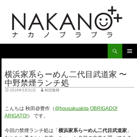
検
索
コ
ン
メ
テ
横浜家系らーめん二代目武道家 〜
イ
ン
中野禁煙ランチ処
ツ
ン
へ
2014年3月31日
秋田隆輝
ス
メ
キ
ニ
ッ
こんちは 秋田@豊作（
@housakuakita‎
OBRIGADO!
プ
ARIGATO!
） です。
ュ
ー
今回の禁煙ランチ処は「
横浜家系らーめん二代目武道家
」