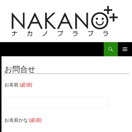
検
索
コ
ン
メ
テ
お問合せ
イ
ン
ツ
ン
お名前
(必須)
へ
ス
メ
キ
ニ
ッ
プ
ュ
お名前かな
(必須)
ー