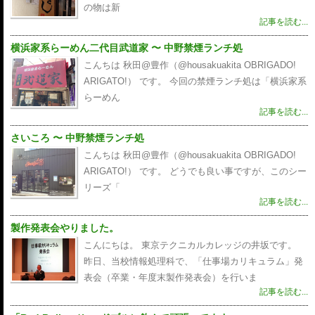
の物は新
記事を読む...
横浜家系らーめん二代目武道家 〜 中野禁煙ランチ処
こんちは 秋田@豊作（@housakuakita‎ OBRIGADO!
ARIGATO!） です。 今回の禁煙ランチ処は「横浜家系
らーめん
記事を読む...
さいころ 〜 中野禁煙ランチ処
こんちは 秋田@豊作（@housakuakita‎ OBRIGADO!
ARIGATO!） です。 どうでも良い事ですが、このシー
リーズ「
記事を読む...
製作発表会やりました。
こんにちは。 東京テクニカルカレッジの井坂です。
昨日、当校情報処理科で、「仕事場カリキュラム」発
表会（卒業・年度末製作発表会）を行いま
記事を読む...