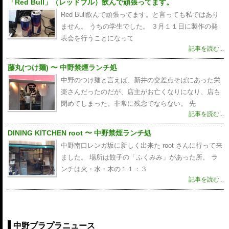
「Red Bull」（レッドブル）飲んで頑張ってます。
Red Bull飲んで頑張ってます。と言っても私ではあり
ません。 うちの学生でした。 ３月１１日に製作の発
表会を行うことになって
記事を読む...
藤丸(つけ麺) 〜 中野禁煙ランチ処
中野のつけ麺と言えば、新井の交差点そばにあった栄
楽さんだったのだが、店主がお亡くなりになり、店も
閉めてしまった。非常に残念でならない。 先
記事を読む...
DINING KITCHEN root 〜 中野禁煙ランチ処
中野南口レンガ坂に新しく出来た root さんに行って来
ました。 場所は餃子の「ふくみみ」があった所。 ラ
ンチは火・水・木の１１：３
記事を読む...
中野プラプラニュース