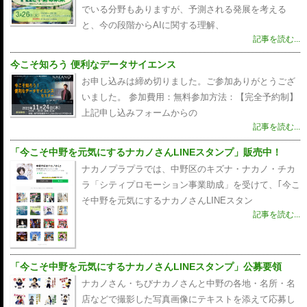
でいる分野もありますが、予測される発展を考える
と、今の段階からAIに関する理解、
記事を読む...
今こそ知ろう 便利なデータサイエンス
お申し込みは締め切りました。ご参加ありがとうござ
いました。 参加費用：無料参加方法：【完全予約制】
上記申し込みフォームからの
記事を読む...
「今こそ中野を元気にするナカノさんLINEスタンプ」販売中！
ナカノプラプラでは、中野区のキズナ・ナカノ・チカ
ラ「シティプロモーション事業助成」を受けて、｢今こ
そ中野を元気にするナカノさんLINEスタン
記事を読む...
「今こそ中野を元気にするナカノさんLINEスタンプ」公募要領
ナカノさん・ちびナカノさんと中野の各地・名所・名
店などで撮影した写真画像にテキストを添えて応募し