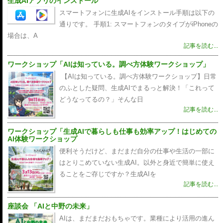
生成AIアプリのインストール
スマートフォンに生成AIをインストール手順は以下の
通りです。 手順1: スマートフォンのタイプがiPhoneの
場合は、A
記事を読む...
ワークショップ「AIは知っている。調べ方体験ワークショップ」
【AIは知っている。調べ方体験ワークショップ】日常
のふとした疑問、生成AIでまるっと解決！「これって
どうなってるの？」そんな日
記事を読む...
ワークショップ「生成AIで暮らしも仕事も効率アップ！はじめての
AI体験ワークショップ
便利そうだけど、まだまだ自分の仕事や生活の一部に
はとりこめていない生成AI。以外と身近で簡単に使え
ることをご存じですか？生成AIを
記事を読む...
座談会 「AIと中野の未来」
AIは、まだまだおもちゃです。業種により活用の進ん