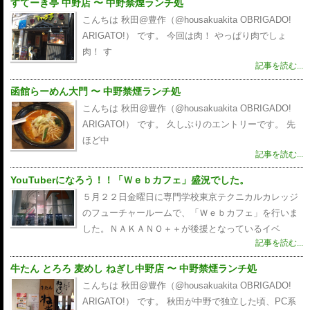
すてーき亭 中野店 〜 中野禁煙ランチ処
こんちは 秋田@豊作（@housakuakita‎ OBRIGADO!
ARIGATO!） です。 今回は肉！ やっぱり肉でしょ
肉！ す
記事を読む...
函館らーめん大門 〜 中野禁煙ランチ処
こんちは 秋田@豊作（@housakuakita‎ OBRIGADO!
ARIGATO!） です。 久しぶりのエントリーです。 先
ほど中
記事を読む...
YouTuberになろう！！「Ｗｅｂカフェ」盛況でした。
５月２２日金曜日に専門学校東京テクニカルカレッジ
のフューチャールームで、「Ｗｅｂカフェ」を行いま
した。ＮＡＫＡＮＯ＋＋が後援となっているイベ
記事を読む...
牛たん とろろ 麦めし ねぎし中野店 〜 中野禁煙ランチ処
こんちは 秋田@豊作（@housakuakita‎ OBRIGADO!
ARIGATO!） です。 秋田が中野で独立した頃、PC系