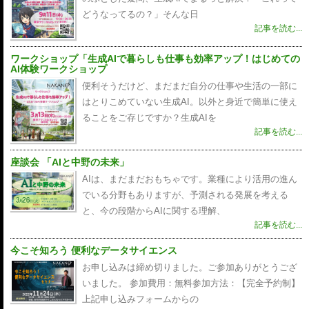
どうなってるの？」そんな日
記事を読む...
ワークショップ「生成AIで暮らしも仕事も効率アップ！はじめての
AI体験ワークショップ
便利そうだけど、まだまだ自分の仕事や生活の一部に
はとりこめていない生成AI。以外と身近で簡単に使え
ることをご存じですか？生成AIを
記事を読む...
座談会 「AIと中野の未来」
AIは、まだまだおもちゃです。業種により活用の進ん
でいる分野もありますが、予測される発展を考える
と、今の段階からAIに関する理解、
記事を読む...
今こそ知ろう 便利なデータサイエンス
お申し込みは締め切りました。ご参加ありがとうござ
いました。 参加費用：無料参加方法：【完全予約制】
上記申し込みフォームからの