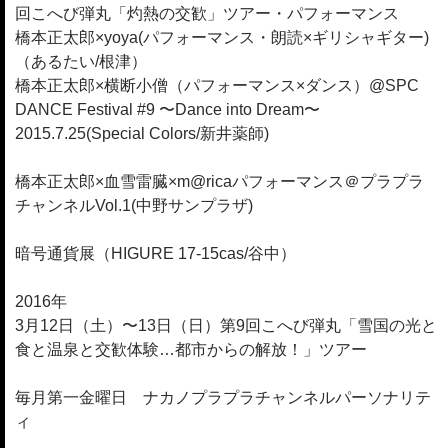
回こへび弾丸「灼熱の交歓」ツアー・パフォーマンス
橋本正太郎×yoya(パフォーマンス・朗読×ギリシャギター)
（あるたい/根津）
橋本正太郎×横断小僧（パフォーマンス×ダンス）@SPC
DANCE Festival #9 〜Dance into Dream〜
2015.7.25(Special Colors/新井薬師)
橋本正太郎×血雪雷臓×m@ricaパフォーマンス＠プラプラ
チャンネルVol.1(中野サンプラザ)
暗号通貨展（HIGURE 17-15cas/谷中）
2016年
3月12日（土）〜13日（日）第9回こへび弾丸「雪国の光と
食と温泉と交歓体験…都市からの解放！」ツアー
毎月第一金曜日 ナカノプラプラチャンネルパーソナリテ
ィ