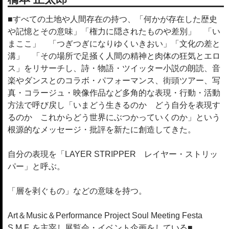
■すべての土地や人間存在の持つ、「何かが存在した歴史
や記憶とその意味」「権力に隠されたものや差別」 「い
まここ」 「つぎつぎになりゆくいきおい」「文化の差と
溝」 「その場所で足掻く人間の精神と肉体の狂気とエロ
ス」をリサーチし、詩・物語・ツイッター小説の朗読、音
楽やダンスとのコラボ・パフォーマンス、街頭ツアー、写
真・コラージュ・映像作品など多角的な表現・行動・活動
方法で呼び戻し「いまどう生きるのか どう自分を表現す
るのか これからどう世界にぶつかっていくのか」という
根源的なメッセージ・批評を新たに創造してきた。
自分の表現を「LAYER STRIPPER レイヤー・ストリッ
パー」と呼ぶ。
「層を剥ぐもの」などの意味を持つ。
Art＆Music＆Performance Project Soul Meeting Festa
S.M.F. を主宰し展覧会・イベント企画をしている■