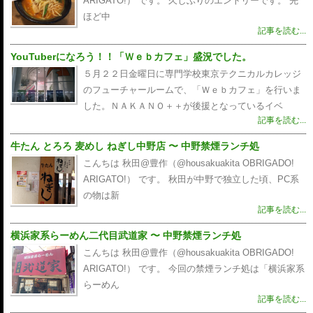
ARIGATO!） です。 久しぶりのエントリーです。 先
ほど中
記事を読む...
YouTuberになろう！！「Ｗｅｂカフェ」盛況でした。
５月２２日金曜日に専門学校東京テクニカルカレッジ
のフューチャールームで、「Ｗｅｂカフェ」を行いま
した。ＮＡＫＡＮＯ＋＋が後援となっているイベ
記事を読む...
牛たん とろろ 麦めし ねぎし中野店 〜 中野禁煙ランチ処
こんちは 秋田@豊作（@housakuakita‎ OBRIGADO!
ARIGATO!） です。 秋田が中野で独立した頃、PC系
の物は新
記事を読む...
横浜家系らーめん二代目武道家 〜 中野禁煙ランチ処
こんちは 秋田@豊作（@housakuakita‎ OBRIGADO!
ARIGATO!） です。 今回の禁煙ランチ処は「横浜家系
らーめん
記事を読む...