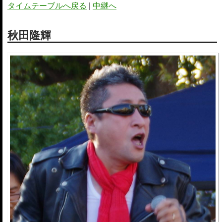
タイムテーブルへ戻る
|
中継へ
秋田隆輝