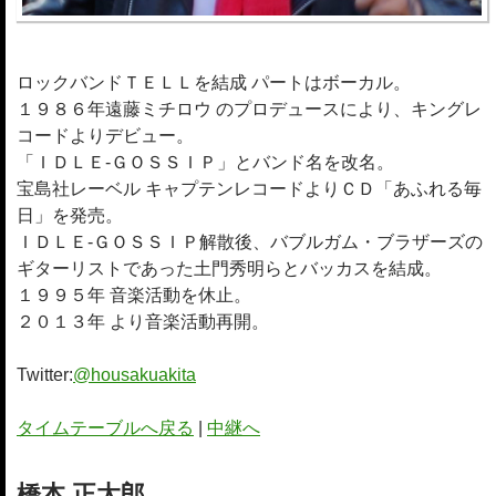
ロックバンドＴＥＬＬを結成 パートはボーカル。
１９８６年遠藤ミチロウ のプロデュースにより、キングレ
コードよりデビュー。
「ＩＤＬＥ-ＧＯＳＳＩＰ」とバンド名を改名。
宝島社レーベル キャプテンレコードよりＣＤ「あふれる毎
日」を発売。
ＩＤＬＥ-ＧＯＳＳＩＰ解散後、バブルガム・ブラザーズの
ギターリストであった土門秀明らとバッカスを結成。
１９９５年 音楽活動を休止。
２０１３年 より音楽活動再開。
Twitter:
@housakuakita
タイムテーブルへ戻る
|
中継へ
橋本 正太郎