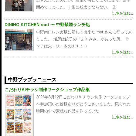
楽さんだったのだが、店主がお亡くなりになり、店も
閉めてしまった。非常に残念でならない。 先
記事を読む...
DINING KITCHEN root 〜 中野禁煙ランチ処
中野南口レンガ坂に新しく出来た root さんに行って来
ました。 場所は餃子の「ふくみみ」があった所。 ラ
ンチは火・水・木の１１：３
記事を読む...
中野プラプラニュース
こだわりAIチラシ制作ワークショップ作品集
2026年3月12日こだわりAIチラシ制作ワークショップ
へ参加頂いた皆様ありがとうございました。限られた
時間の中で素敵な作品を作っていた
記事を読む...