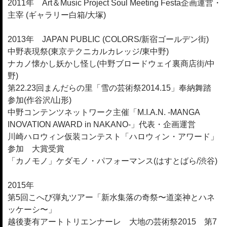
2011年 Art＆Music Project Soul Meeting Festa企画運営・
主宰 (ギャラリー白箱/大塚)
2013年 JAPAN PUBLIC (COLORS/新宿ゴールデン街)
中野表現祭(東京テクニカルカレッジ/東中野)
ナカノ懐かし妖かし怪し(中野ブロードウェイ裏商店街/中
野)
第22.23回まんだらの里「雪の芸術祭2014.15」奉納舞踏
参加(作谷沢/山形)
中野コンテンツネットワーク主催「M.I.A.N. -MANGA
INOVATION AWARD in NAKANO-」代表・企画運営
川崎ハロウィン仮装コンテスト「ハロウィン・アワード」
参加 大賞受賞
「カノモノ」ケダモノ・パフォーマンス(はすとばら/渋谷)
2015年
第5回こへび弾丸ツアー「新水集落の奇祭〜道楽神とハネ
ッケーシ〜」
越後妻有アートトリエンナーレ 大地の芸術祭2015 第7