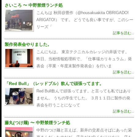
さいころ 〜 中野禁煙ランチ処
こんちは 秋田@豊作（@housakuakita‎ OBRIGADO!
ARIGATO!） です。 どうでも良い事ですが、このシー
リーズ「
記事を読む...
製作発表会やりました。
こんにちは。 東京テクニカルカレッジの井坂です。
昨日、当校情報処理科で、「仕事場カリキュラム」発
表会（卒業・年度末製作発表会）を行いま
記事を読む...
「Red Bull」（レッドブル）飲んで頑張ってます。
Red Bull飲んで頑張ってます。と言っても私ではあり
ません。 うちの学生でした。 ３月１１日に製作の発
表会を行うことになって
記事を読む...
藤丸(つけ麺) 〜 中野禁煙ランチ処
中野のつけ麺と言えば、新井の交差点そばにあった栄