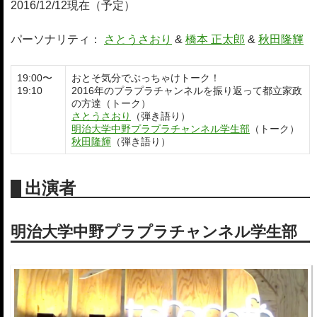
2016/12/12現在（予定）
パーソナリティ：
さとうさおり
&
橋本 正太郎
&
秋田隆輝
19:00〜
おとそ気分でぶっちゃけトーク！
19:10
2016年のプラプラチャンネルを振り返って都立家政
の方達（トーク）
さとうさおり
（弾き語り）
明治大学中野プラプラチャンネル学生部
（トーク）
秋田隆輝
（弾き語り）
出演者
明治大学中野プラプラチャンネル学生部