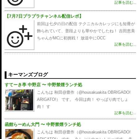
記事を読む...
【7月7日プラプラチャンネル配信レポ】
前回は七夕の日の配信 テクニカルカレッジにも短冊が
飾られていて、普段よりも華やかでしたね！ 吉田恵美
ちゃんがMCに初挑戦！ 放送中にOCC
記事を読む...
キーマンズブログ
すてーき亭 中野店 〜 中野禁煙ランチ処
こんちは 秋田@豊作（@housakuakita‎ OBRIGADO!
ARIGATO!） です。 今回は肉！ やっぱり肉でしょ
肉！ す
記事を読む...
函館らーめん大門 〜 中野禁煙ランチ処
こんちは 秋田@豊作（@housakuakita‎ OBRIGADO!