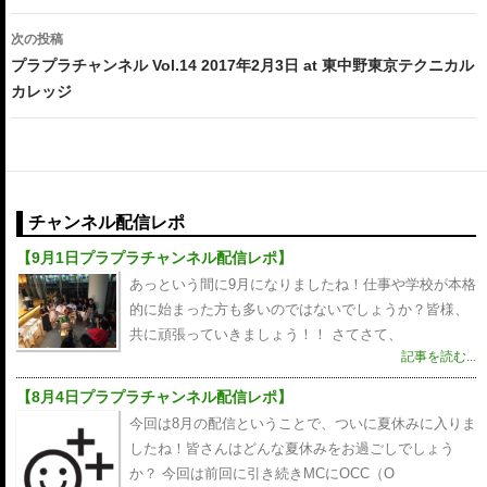
ナ
ビ
次の投稿
プラプラチャンネル Vol.14 2017年2月3日 at 東中野東京テクニカル
ゲ
カレッジ
ー
シ
ョ
チャンネル配信レポ
ン
【9月1日プラプラチャンネル配信レポ】
あっという間に9月になりましたね！仕事や学校が本格
的に始まった方も多いのではないでしょうか？皆様、
共に頑張っていきましょう！！ さてさて、
記事を読む...
【8月4日プラプラチャンネル配信レポ】
今回は8月の配信ということで、ついに夏休みに入りま
したね！皆さんはどんな夏休みをお過ごしでしょう
か？ 今回は前回に引き続きMCにOCC（O