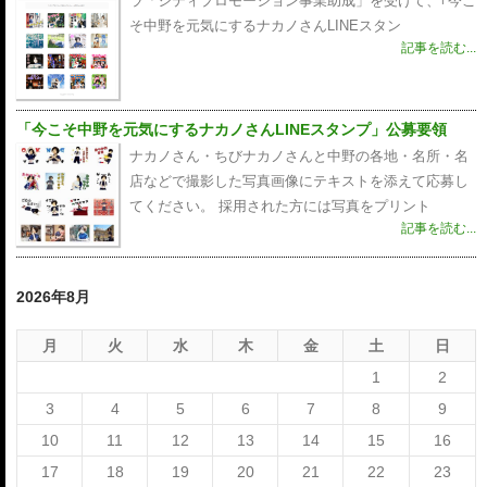
ラ「シティプロモーション事業助成」を受けて、｢今こ
そ中野を元気にするナカノさんLINEスタン
記事を読む...
「今こそ中野を元気にするナカノさんLINEスタンプ」公募要領
ナカノさん・ちびナカノさんと中野の各地・名所・名
店などで撮影した写真画像にテキストを添えて応募し
てください。 採用された方には写真をプリント
記事を読む...
2026年8月
月
火
水
木
金
土
日
1
2
3
4
5
6
7
8
9
10
11
12
13
14
15
16
17
18
19
20
21
22
23