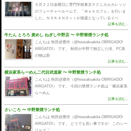
５月２２日金曜日に専門学校東京テクニカルカレッジ
のフューチャールームで、「Ｗｅｂカフェ」を行いま
した。ＮＡＫＡＮＯ＋＋が後援となっているイベ
記事を読む...
牛たん とろろ 麦めし ねぎし中野店 〜 中野禁煙ランチ処
こんちは 秋田@豊作（@housakuakita‎ OBRIGADO!
ARIGATO!） です。 秋田が中野で独立した頃、PC系
の物は新
記事を読む...
横浜家系らーめん二代目武道家 〜 中野禁煙ランチ処
こんちは 秋田@豊作（@housakuakita‎ OBRIGADO!
ARIGATO!） です。 今回の禁煙ランチ処は「横浜家系
らーめん
記事を読む...
さいころ 〜 中野禁煙ランチ処
こんちは 秋田@豊作（@housakuakita‎ OBRIGADO!
ARIGATO!） です。 どうでも良い事ですが、このシー
リーズ「