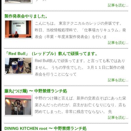
記事を読む...
製作発表会やりました。
こんにちは。 東京テクニカルカレッジの井坂です。
昨日、当校情報処理科で、「仕事場カリキュラム」発
表会（卒業・年度末製作発表会）を行いま
記事を読む...
「Red Bull」（レッドブル）飲んで頑張ってます。
Red Bull飲んで頑張ってます。と言っても私ではあり
ません。 うちの学生でした。 ３月１１日に製作の発
表会を行うことになって
記事を読む...
藤丸(つけ麺) 〜 中野禁煙ランチ処
中野のつけ麺と言えば、新井の交差点そばにあった栄
楽さんだったのだが、店主がお亡くなりになり、店も
閉めてしまった。非常に残念でならない。 先
記事を読む...
DINING KITCHEN root 〜 中野禁煙ランチ処