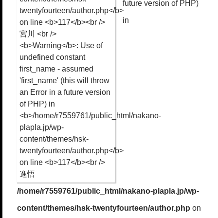
future version of PHP)
in
/home/r7559761/public_html/nakano-plapla.jp/wp-
content/themes/hsk-twentyfourteen/author.php
on