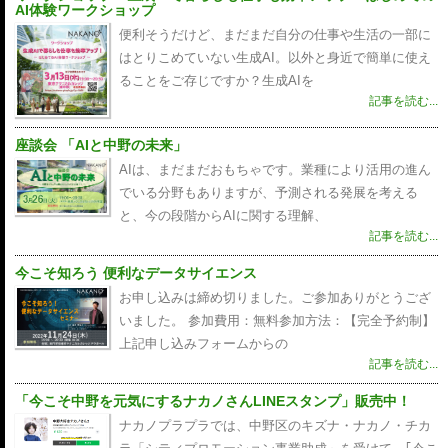
AI体験ワークショップ
便利そうだけど、まだまだ自分の仕事や生活の一部に
はとりこめていない生成AI。以外と身近で簡単に使え
ることをご存じですか？生成AIを
記事を読む...
座談会 「AIと中野の未来」
AIは、まだまだおもちゃです。業種により活用の進ん
でいる分野もありますが、予測される発展を考える
と、今の段階からAIに関する理解、
記事を読む...
今こそ知ろう 便利なデータサイエンス
お申し込みは締め切りました。ご参加ありがとうござ
いました。 参加費用：無料参加方法：【完全予約制】
上記申し込みフォームからの
記事を読む...
「今こそ中野を元気にするナカノさんLINEスタンプ」販売中！
ナカノプラプラでは、中野区のキズナ・ナカノ・チカ