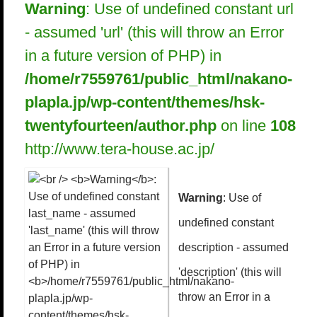
Warning
: Use of undefined constant url
- assumed 'url' (this will throw an Error
in a future version of PHP) in
/home/r7559761/public_html/nakano-
plapla.jp/wp-content/themes/hsk-
twentyfourteen/author.php
on line
108
http://www.tera-house.ac.jp/
Warning
: Use of
undefined constant
description - assumed
'description' (this will
throw an Error in a