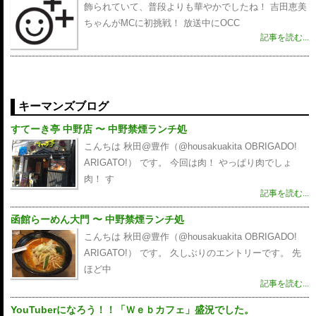
飾られていて、普段よりも華やかでしたね！ 吉田恵美
ちゃんがMCに初挑戦！ 放送中にOCC
記事を読む...
キーマンズブログ
すてーき亭 中野店 〜 中野禁煙ランチ処
こんちは 秋田@豊作（@housakuakita‎ OBRIGADO!
ARIGATO!） です。 今回は肉！ やっぱり肉でしょ
肉！ す
記事を読む...
函館らーめん大門 〜 中野禁煙ランチ処
こんちは 秋田@豊作（@housakuakita‎ OBRIGADO!
ARIGATO!） です。 久しぶりのエントリーです。 先
ほど中
記事を読む...
YouTuberになろう！！「Ｗｅｂカフェ」盛況でした。