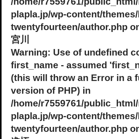
/home/r7559761/public_html
plapla.jp/wp-content/themes/
twentyfourteen/author.php
on
宮川
Warning
: Use of undefined c
first_name - assumed 'first_
(this will throw an Error in a 
version of PHP) in
/home/r7559761/public_html
plapla.jp/wp-content/themes/
twentyfourteen/author.php
on