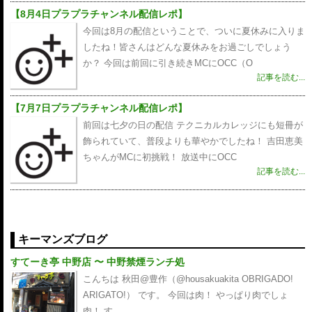
【8月4日プラプラチャンネル配信レポ】
今回は8月の配信ということで、ついに夏休みに入りま
したね！皆さんはどんな夏休みをお過ごしでしょう
か？ 今回は前回に引き続きMCにOCC（O
記事を読む...
【7月7日プラプラチャンネル配信レポ】
前回は七夕の日の配信 テクニカルカレッジにも短冊が
飾られていて、普段よりも華やかでしたね！ 吉田恵美
ちゃんがMCに初挑戦！ 放送中にOCC
記事を読む...
キーマンズブログ
すてーき亭 中野店 〜 中野禁煙ランチ処
こんちは 秋田@豊作（@housakuakita‎ OBRIGADO!
ARIGATO!） です。 今回は肉！ やっぱり肉でしょ
肉！ す