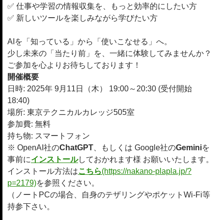
✅ 仕事や学習の情報収集を、もっと効率的にしたい方
✅ 新しいツールを楽しみながら学びたい方
AIを「知っている」から「使いこなせる」へ。
少し未来の「当たり前」を、一緒に体験してみませんか？
ご参加を心よりお待ちしております！
開催概要
日時: 2025年 9月11日（木） 19:00～20:30 (受付開始
18:40)
場所: 東京テクニカルカレッジ505室
参加費: 無料
持ち物: スマートフォン
※ OpenAI社の
ChatGPT
、もしくは Google社の
Gemini
を
事前に
インストール
しておかれます様 お願いいたします。
インストール方法は
こちら
(https://nakano-plapla.jp/?
p=2179)
を参照ください。
（ノートPCの場合、自身のテザリングやポケットWi-Fi等
持参下さい。