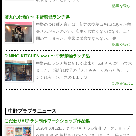
記事を読む...
藤丸(つけ麺) 〜 中野禁煙ランチ処
中野のつけ麺と言えば、新井の交差点そばにあった栄
楽さんだったのだが、店主がお亡くなりになり、店も
閉めてしまった。非常に残念でならない。 先
記事を読む...
DINING KITCHEN root 〜 中野禁煙ランチ処
中野南口レンガ坂に新しく出来た root さんに行って来
ました。 場所は餃子の「ふくみみ」があった所。 ラ
ンチは火・水・木の１１：３
記事を読む...
中野プラプラニュース
こだわりAIチラシ制作ワークショップ作品集
2026年3月12日こだわりAIチラシ制作ワークショップ
へ参加頂いた皆様ありがとうございました。限られた