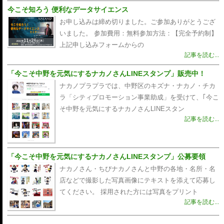
今こそ知ろう 便利なデータサイエンス
お申し込みは締め切りました。ご参加ありがとうござ
いました。 参加費用：無料参加方法：【完全予約制】
上記申し込みフォームからの
記事を読む...
「今こそ中野を元気にするナカノさんLINEスタンプ」販売中！
ナカノプラプラでは、中野区のキズナ・ナカノ・チカ
ラ「シティプロモーション事業助成」を受けて、｢今こ
そ中野を元気にするナカノさんLINEスタン
記事を読む...
「今こそ中野を元気にするナカノさんLINEスタンプ」公募要領
ナカノさん・ちびナカノさんと中野の各地・名所・名
店などで撮影した写真画像にテキストを添えて応募し
てください。 採用された方には写真をプリント
記事を読む...