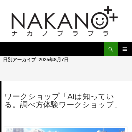
検
索
コ
日別アーカイブ: 2025年8月7日
ン
メ
テ
イ
ン
ツ
ン
へ
ス
メ
ワークショップ「AIは知ってい
キ
ニ
る。調べ方体験ワークショップ」
ッ
プ
ュ
ー