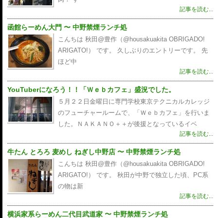
記事を読む...
函館らーめん大門 〜 中野禁煙ランチ処
こんちは 秋田@豊作（@housakuakita‎ OBRIGADO!
ARIGATO!） です。 久しぶりのエントリーです。 先
ほど中
記事を読む...
YouTuberになろう！！「Ｗｅｂカフェ」盛況でした。
５月２２日金曜日に専門学校東京テクニカルカレッジ
のフューチャールームで、「Ｗｅｂカフェ」を行いま
した。ＮＡＫＡＮＯ＋＋が後援となっているイベ
記事を読む...
牛たん とろろ 麦めし ねぎし中野店 〜 中野禁煙ランチ処
こんちは 秋田@豊作（@housakuakita‎ OBRIGADO!
ARIGATO!） です。 秋田が中野で独立した頃、PC系
の物は新
記事を読む...
横浜家系らーめん二代目武道家 〜 中野禁煙ランチ処