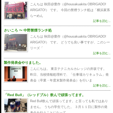
こんちは 秋田@豊作（@housakuakita‎ OBRIGADO!
ARIGATO!） です。 今回の禁煙ランチ処は「横浜家系
らーめん
記事を読む...
さいころ 〜 中野禁煙ランチ処
こんちは 秋田@豊作（@housakuakita‎ OBRIGADO!
ARIGATO!） です。 どうでも良い事ですが、このシー
リーズ「
記事を読む...
製作発表会やりました。
こんにちは。 東京テクニカルカレッジの井坂です。
昨日、当校情報処理科で、「仕事場カリキュラム」発
表会（卒業・年度末製作発表会）を行いま
記事を読む...
「Red Bull」（レッドブル）飲んで頑張ってます。
Red Bull飲んで頑張ってます。と言っても私ではあり
ません。 うちの学生でした。 ３月１１日に製作の発
表会を行うことになって