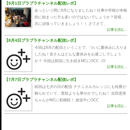
【9月1日プラプラチャンネル配信レポ】
あっという間に9月になりましたね！仕事や学校が本格
的に始まった方も多いのではないでしょうか？皆様、
共に頑張っていきましょう！！ さてさて、
記事を読む...
【8月4日プラプラチャンネル配信レポ】
今回は8月の配信ということで、ついに夏休みに入りま
したね！皆さんはどんな夏休みをお過ごしでしょう
か？ 今回は前回に引き続きMCにOCC（O
記事を読む...
【7月7日プラプラチャンネル配信レポ】
前回は七夕の日の配信 テクニカルカレッジにも短冊が
飾られていて、普段よりも華やかでしたね！ 吉田恵美
ちゃんがMCに初挑戦！ 放送中にOCC
記事を読む...