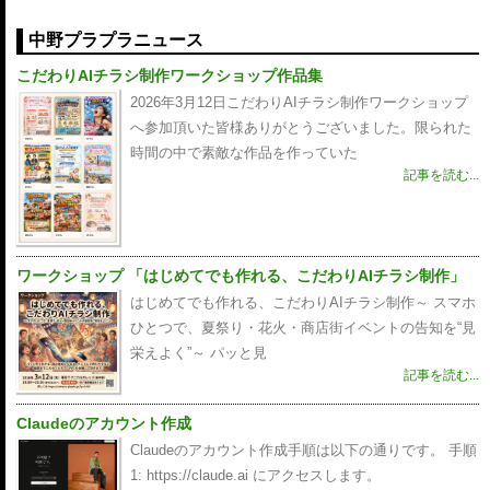
中野プラプラニュース
こだわりAIチラシ制作ワークショップ作品集
2026年3月12日こだわりAIチラシ制作ワークショップ
へ参加頂いた皆様ありがとうございました。限られた
時間の中で素敵な作品を作っていた
記事を読む...
ワークショップ 「はじめてでも作れる、こだわりAIチラシ制作」
はじめてでも作れる、こだわりAIチラシ制作～ スマホ
ひとつで、夏祭り・花火・商店街イベントの告知を“見
栄えよく”～ パッと見
記事を読む...
Claudeのアカウント作成
Claudeのアカウント作成手順は以下の通りです。 手順
1: https://claude.ai にアクセスします。