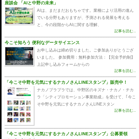
座談会 「AIと中野の未来」
AIは、まだまだおもちゃです。業種により活用の進ん
でいる分野もありますが、予測される発展を考える
と、今の段階からAIに関する理解、
記事を読む...
今こそ知ろう 便利なデータサイエンス
お申し込みは締め切りました。ご参加ありがとうござ
いました。 参加費用：無料参加方法：【完全予約制】
上記申し込みフォームからの
記事を読む...
「今こそ中野を元気にするナカノさんLINEスタンプ」販売中！
ナカノプラプラでは、中野区のキズナ・ナカノ・チカ
ラ「シティプロモーション事業助成」を受けて、｢今こ
そ中野を元気にするナカノさんLINEスタン
記事を読む...
「今こそ中野を元気にするナカノさんLINEスタンプ」公募要領