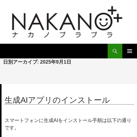
検
索
コ
日別アーカイブ: 2025年9月1日
ン
メ
テ
イ
ン
ツ
ン
へ
ス
メ
生成AIアプリのインストール
キ
ニ
ッ
プ
ュ
スマートフォンに生成AIをインストール手順は以下の通り
ー
です。