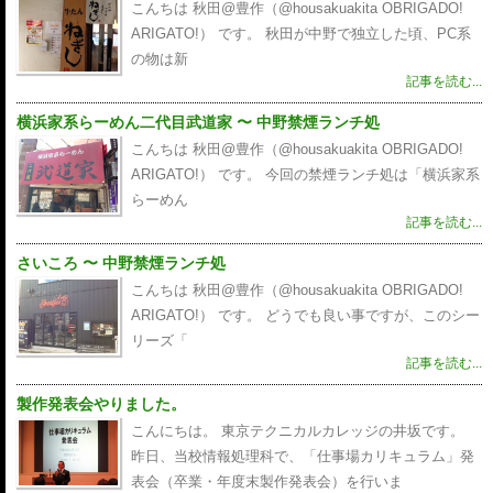
こんちは 秋田@豊作（@housakuakita‎ OBRIGADO!
ARIGATO!） です。 秋田が中野で独立した頃、PC系
の物は新
記事を読む...
横浜家系らーめん二代目武道家 〜 中野禁煙ランチ処
こんちは 秋田@豊作（@housakuakita‎ OBRIGADO!
ARIGATO!） です。 今回の禁煙ランチ処は「横浜家系
らーめん
記事を読む...
さいころ 〜 中野禁煙ランチ処
こんちは 秋田@豊作（@housakuakita‎ OBRIGADO!
ARIGATO!） です。 どうでも良い事ですが、このシー
リーズ「
記事を読む...
製作発表会やりました。
こんにちは。 東京テクニカルカレッジの井坂です。
昨日、当校情報処理科で、「仕事場カリキュラム」発
表会（卒業・年度末製作発表会）を行いま