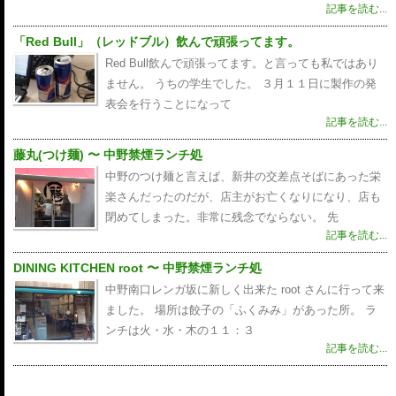
記事を読む...
「Red Bull」（レッドブル）飲んで頑張ってます。
Red Bull飲んで頑張ってます。と言っても私ではあり
ません。 うちの学生でした。 ３月１１日に製作の発
表会を行うことになって
記事を読む...
藤丸(つけ麺) 〜 中野禁煙ランチ処
中野のつけ麺と言えば、新井の交差点そばにあった栄
楽さんだったのだが、店主がお亡くなりになり、店も
閉めてしまった。非常に残念でならない。 先
記事を読む...
DINING KITCHEN root 〜 中野禁煙ランチ処
中野南口レンガ坂に新しく出来た root さんに行って来
ました。 場所は餃子の「ふくみみ」があった所。 ラ
ンチは火・水・木の１１：３
記事を読む...