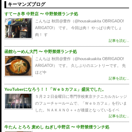
キーマンズブログ
すてーき亭 中野店 〜 中野禁煙ランチ処
こんちは 秋田@豊作（@housakuakita‎ OBRIGADO!
ARIGATO!） です。 今回は肉！ やっぱり肉でしょ
肉！ す
記事を読む...
函館らーめん大門 〜 中野禁煙ランチ処
こんちは 秋田@豊作（@housakuakita‎ OBRIGADO!
ARIGATO!） です。 久しぶりのエントリーです。 先
ほど中
記事を読む...
YouTuberになろう！！「Ｗｅｂカフェ」盛況でした。
５月２２日金曜日に専門学校東京テクニカルカレッジ
のフューチャールームで、「Ｗｅｂカフェ」を行いま
した。ＮＡＫＡＮＯ＋＋が後援となっているイベ
記事を読む...
牛たん とろろ 麦めし ねぎし中野店 〜 中野禁煙ランチ処