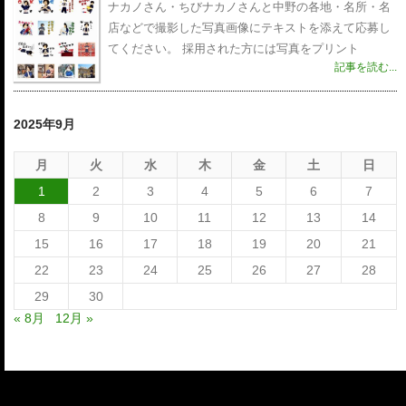
ナカノさん・ちびナカノさんと中野の各地・名所・名
店などで撮影した写真画像にテキストを添えて応募し
てください。 採用された方には写真をプリント
記事を読む...
2025年9月
月
火
水
木
金
土
日
1
2
3
4
5
6
7
8
9
10
11
12
13
14
15
16
17
18
19
20
21
22
23
24
25
26
27
28
29
30
« 8月
12月 »