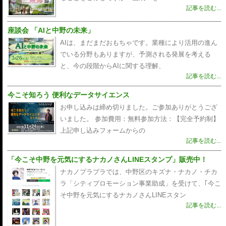
記事を読む...
座談会 「AIと中野の未来」
AIは、まだまだおもちゃです。業種により活用の進ん
でいる分野もありますが、予測される発展を考える
と、今の段階からAIに関する理解、
記事を読む...
今こそ知ろう 便利なデータサイエンス
お申し込みは締め切りました。ご参加ありがとうござ
いました。 参加費用：無料参加方法：【完全予約制】
上記申し込みフォームからの
記事を読む...
「今こそ中野を元気にするナカノさんLINEスタンプ」販売中！
ナカノプラプラでは、中野区のキズナ・ナカノ・チカ
ラ「シティプロモーション事業助成」を受けて、｢今こ
そ中野を元気にするナカノさんLINEスタン
記事を読む...