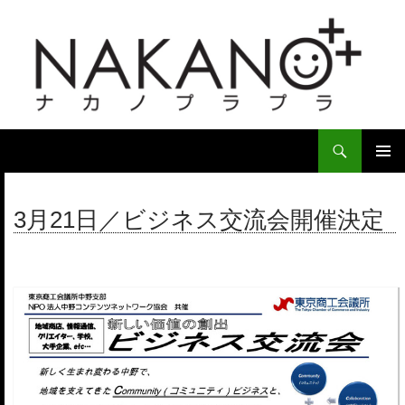
検
索
コ
ン
メ
テ
3月21日／ビジネス交流会開催決定
イ
ン
ツ
ン
へ
ス
メ
キ
ニ
ッ
プ
ュ
ー