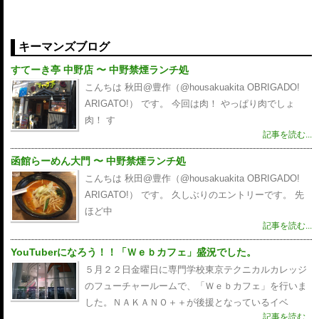
キーマンズブログ
すてーき亭 中野店 〜 中野禁煙ランチ処
こんちは 秋田@豊作（@housakuakita‎ OBRIGADO!
ARIGATO!） です。 今回は肉！ やっぱり肉でしょ
肉！ す
記事を読む...
函館らーめん大門 〜 中野禁煙ランチ処
こんちは 秋田@豊作（@housakuakita‎ OBRIGADO!
ARIGATO!） です。 久しぶりのエントリーです。 先
ほど中
記事を読む...
YouTuberになろう！！「Ｗｅｂカフェ」盛況でした。
５月２２日金曜日に専門学校東京テクニカルカレッジ
のフューチャールームで、「Ｗｅｂカフェ」を行いま
した。ＮＡＫＡＮＯ＋＋が後援となっているイベ
記事を読む...