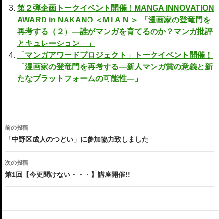
第２弾企画トークイベント開催！MANGA INNOVATION
AWARD in NAKANO ＜M.I.A.N.＞ 「漫画家の登竜門を
再考する（２）―誰がマンガを育てるのか？マンガ批評
とキュレーション―」
「マンガアワードプロジェクト」トークイベント開催！
「漫画家の登竜門を再考する―新人マンガ賞の意義と新
たなプラットフォームの可能性―」
投
前の投稿
稿
「中野区成人のつどい」に参加協力致しました
ナ
次の投稿
ビ
第1回【今更聞けない・・・】講座開催!!
ゲ
ー