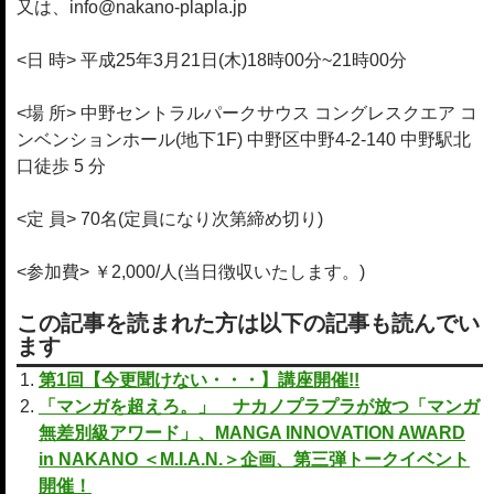
又は、info@nakano-plapla.jp
<日 時> 平成25年3月21日(木)18時00分~21時00分
<場 所> 中野セントラルパークサウス コングレスクエア コ
ンベンションホール(地下1F) 中野区中野4-2-140 中野駅北
口徒歩 5 分
<定 員> 70名(定員になり次第締め切り)
<参加費> ￥2,000/人(当日徴収いたします。)
この記事を読まれた方は以下の記事も読んでい
ます
第1回【今更聞けない・・・】講座開催!!
「マンガを超えろ。」 ナカノプラプラが放つ「マンガ
無差別級アワード」、MANGA INNOVATION AWARD
in NAKANO ＜M.I.A.N.＞企画、第三弾トークイベント
開催！