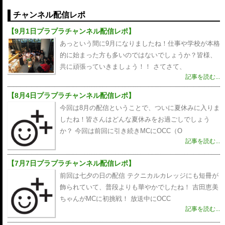
シ
チャンネル配信レポ
ョ
【9月1日プラプラチャンネル配信レポ】
ン
あっという間に9月になりましたね！仕事や学校が本格
的に始まった方も多いのではないでしょうか？皆様、
共に頑張っていきましょう！！ さてさて、
記事を読む...
【8月4日プラプラチャンネル配信レポ】
今回は8月の配信ということで、ついに夏休みに入りま
したね！皆さんはどんな夏休みをお過ごしでしょう
か？ 今回は前回に引き続きMCにOCC（O
記事を読む...
【7月7日プラプラチャンネル配信レポ】
前回は七夕の日の配信 テクニカルカレッジにも短冊が
飾られていて、普段よりも華やかでしたね！ 吉田恵美
ちゃんがMCに初挑戦！ 放送中にOCC
記事を読む...