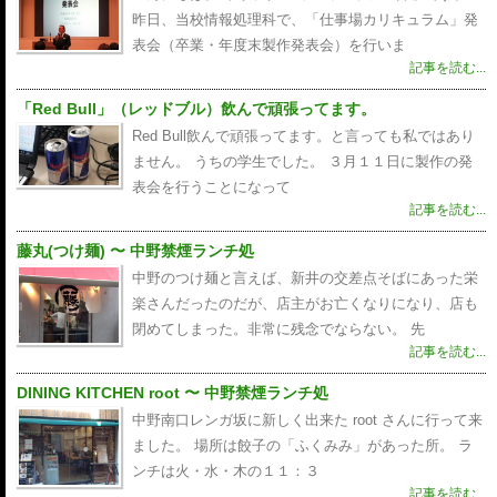
昨日、当校情報処理科で、「仕事場カリキュラム」発
表会（卒業・年度末製作発表会）を行いま
記事を読む...
「Red Bull」（レッドブル）飲んで頑張ってます。
Red Bull飲んで頑張ってます。と言っても私ではあり
ません。 うちの学生でした。 ３月１１日に製作の発
表会を行うことになって
記事を読む...
藤丸(つけ麺) 〜 中野禁煙ランチ処
中野のつけ麺と言えば、新井の交差点そばにあった栄
楽さんだったのだが、店主がお亡くなりになり、店も
閉めてしまった。非常に残念でならない。 先
記事を読む...
DINING KITCHEN root 〜 中野禁煙ランチ処
中野南口レンガ坂に新しく出来た root さんに行って来
ました。 場所は餃子の「ふくみみ」があった所。 ラ
ンチは火・水・木の１１：３
記事を読む...