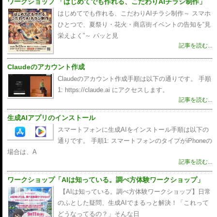
ワークショップ 「はじめてでも作れる、こだわりAIチラシ制作」
はじめてでも作れる、こだわりAIチラシ制作～ スマホ
ひとつで、夏祭り・花火・商店街イベントの告知を“見
栄えよく”～ パッと見
記事を読む...
Claudeのアカウント作成
Claudeのアカウント作成手順は以下の通りです。 手順
1: https://claude.ai にアクセスします。
記事を読む...
生成AIアプリのインストール
スマートフォンに生成AIをインストール手順は以下の
通りです。 手順1: スマートフォンのタイプがiPhoneの
場合は、A
記事を読む...
ワークショップ「AIは知っている。調べ方体験ワークショップ」
【AIは知っている。調べ方体験ワークショップ】日常
のふとした疑問、生成AIでまるっと解決！「これって
どうなってるの？」そんな日