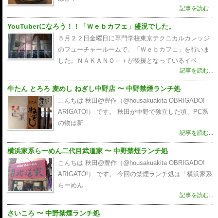
記事を読む...
YouTuberになろう！！「Ｗｅｂカフェ」盛況でした。
５月２２日金曜日に専門学校東京テクニカルカレッジ
のフューチャールームで、「Ｗｅｂカフェ」を行いま
した。ＮＡＫＡＮＯ＋＋が後援となっているイベ
記事を読む...
牛たん とろろ 麦めし ねぎし中野店 〜 中野禁煙ランチ処
こんちは 秋田@豊作（@housakuakita‎ OBRIGADO!
ARIGATO!） です。 秋田が中野で独立した頃、PC系
の物は新
記事を読む...
横浜家系らーめん二代目武道家 〜 中野禁煙ランチ処
こんちは 秋田@豊作（@housakuakita‎ OBRIGADO!
ARIGATO!） です。 今回の禁煙ランチ処は「横浜家系
らーめん
記事を読む...
さいころ 〜 中野禁煙ランチ処