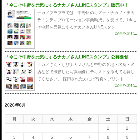
「今こそ中野を元気にするナカノさんLINEスタンプ」販売中！
ナカノプラプラでは、中野区のキズナ・ナカノ・チカ
ラ「シティプロモーション事業助成」を受けて、｢今こ
そ中野を元気にするナカノさんLINEスタン
記事を読む...
「今こそ中野を元気にするナカノさんLINEスタンプ」公募要領
ナカノさん・ちびナカノさんと中野の各地・名所・名
店などで撮影した写真画像にテキストを添えて応募し
てください。 採用された方には写真をプリント
記事を読む...
2026年8月
月
火
水
木
金
土
日
1
2
3
4
5
6
7
8
9