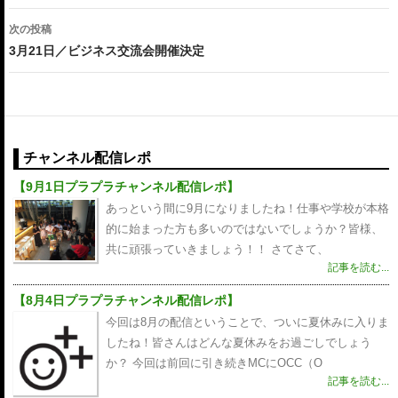
ナ
次の投稿
ビ
3月21日／ビジネス交流会開催決定
ゲ
ー
シ
チャンネル配信レポ
ョ
【9月1日プラプラチャンネル配信レポ】
ン
あっという間に9月になりましたね！仕事や学校が本格
的に始まった方も多いのではないでしょうか？皆様、
共に頑張っていきましょう！！ さてさて、
記事を読む...
【8月4日プラプラチャンネル配信レポ】
今回は8月の配信ということで、ついに夏休みに入りま
したね！皆さんはどんな夏休みをお過ごしでしょう
か？ 今回は前回に引き続きMCにOCC（O
記事を読む...