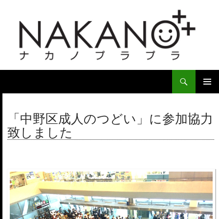
検
索
コ
ン
メ
テ
「中野区成人のつどい」に参加協力
イ
ン
致しました
ツ
ン
へ
ス
メ
キ
ニ
ッ
プ
ュ
ー