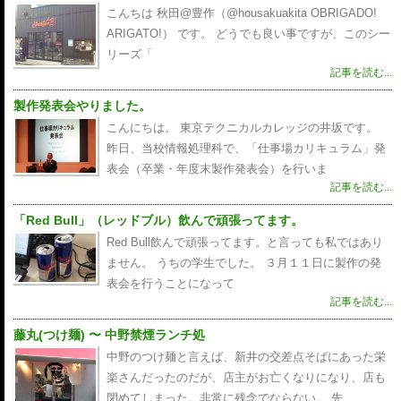
こんちは 秋田@豊作（@housakuakita‎ OBRIGADO!
ARIGATO!） です。 どうでも良い事ですが、このシー
リーズ「
記事を読む...
製作発表会やりました。
こんにちは。 東京テクニカルカレッジの井坂です。
昨日、当校情報処理科で、「仕事場カリキュラム」発
表会（卒業・年度末製作発表会）を行いま
記事を読む...
「Red Bull」（レッドブル）飲んで頑張ってます。
Red Bull飲んで頑張ってます。と言っても私ではあり
ません。 うちの学生でした。 ３月１１日に製作の発
表会を行うことになって
記事を読む...
藤丸(つけ麺) 〜 中野禁煙ランチ処
中野のつけ麺と言えば、新井の交差点そばにあった栄
楽さんだったのだが、店主がお亡くなりになり、店も
閉めてしまった。非常に残念でならない。 先