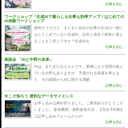
記事を読む...
ワークショップ「生成AIで暮らしも仕事も効率アップ！はじめての
AI体験ワークショップ
便利そうだけど、まだまだ自分の仕事や生活の一部に
はとりこめていない生成AI。以外と身近で簡単に使え
ることをご存じですか？生成AIを
記事を読む...
座談会 「AIと中野の未来」
AIは、まだまだおもちゃです。業種により活用の進ん
でいる分野もありますが、予測される発展を考える
と、今の段階からAIに関する理解、
記事を読む...
今こそ知ろう 便利なデータサイエンス
お申し込みは締め切りました。ご参加ありがとうござ
いました。 参加費用：無料参加方法：【完全予約制】
上記申し込みフォームからの
記事を読む...