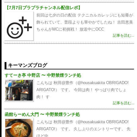
【7月7日プラプラチャンネル配信レポ】
前回は七夕の日の配信 テクニカルカレッジにも短冊が
飾られていて、普段よりも華やかでしたね！ 吉田恵美
ちゃんがMCに初挑戦！ 放送中にOCC
記事を読む...
キーマンズブログ
すてーき亭 中野店 〜 中野禁煙ランチ処
こんちは 秋田@豊作（@housakuakita‎ OBRIGADO!
ARIGATO!） です。 今回は肉！ やっぱり肉でしょ
肉！ す
記事を読む...
函館らーめん大門 〜 中野禁煙ランチ処
こんちは 秋田@豊作（@housakuakita‎ OBRIGADO!
ARIGATO!） です。 久しぶりのエントリーです。 先
ほど中