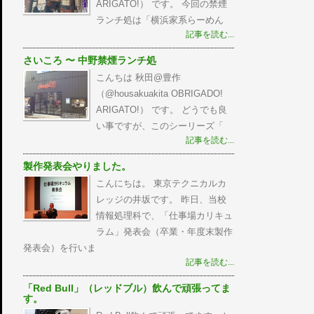
ARIGATO!） です。 今回の禁煙
ランチ処は「横浜家系らーめん
記事を読む...
さいころ 〜 中野禁煙ランチ処
こんちは 秋田@豊作
（@housakuakita‎ OBRIGADO!
ARIGATO!） です。 どうでも良
い事ですが、このシーリーズ「
記事を読む...
製作発表会やりました。
こんにちは。 東京テクニカルカ
レッジの井坂です。 昨日、当校
情報処理科で、「仕事場カリキュ
ラム」発表会（卒業・年度末製作
発表会）を行いま
記事を読む...
「Red Bull」（レッドブル）飲んで頑張ってま
す。