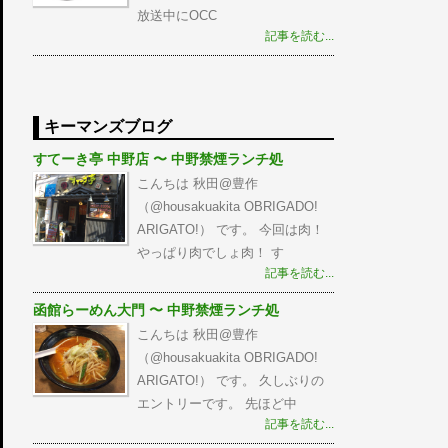
放送中にOCC
記事を読む...
キーマンズブログ
すてーき亭 中野店 〜 中野禁煙ランチ処
こんちは 秋田@豊作
（@housakuakita‎ OBRIGADO!
ARIGATO!） です。 今回は肉！
やっぱり肉でしょ肉！ す
記事を読む...
函館らーめん大門 〜 中野禁煙ランチ処
こんちは 秋田@豊作
（@housakuakita‎ OBRIGADO!
ARIGATO!） です。 久しぶりの
エントリーです。 先ほど中
記事を読む...