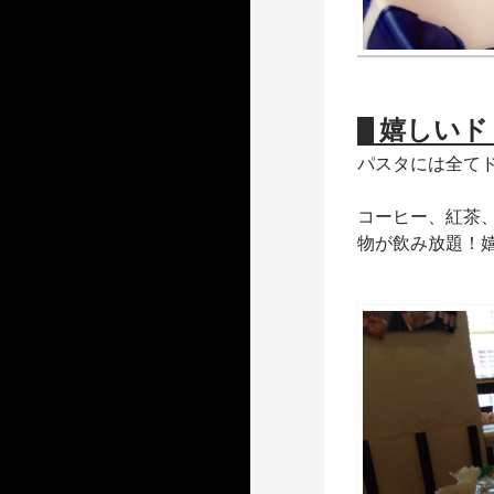
嬉しいド
パスタには全て
コーヒー、紅茶
物が飲み放題！