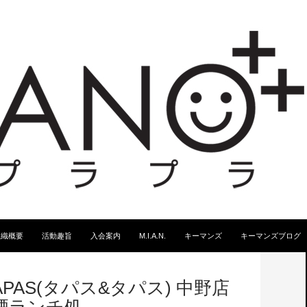
スキップ
組織概要
活動趣旨
入会案内
M.I.A.N.
キーマンズ
キーマンズブログ
TAPAS(タパス&タパス) 中野店