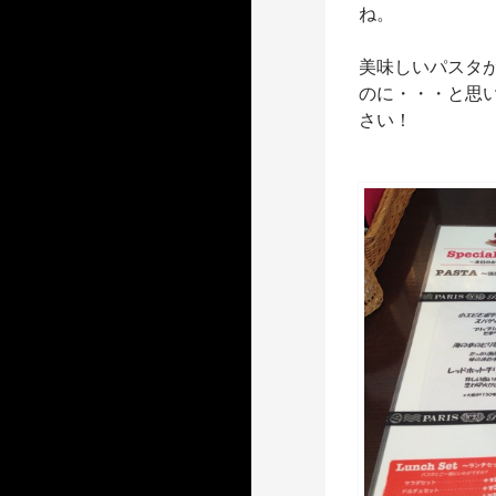
ね。
美味しいパスタ
のに・・・と思
さい！