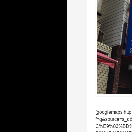
[googlemaps http
f=q&source=s
C%E9%83%BD