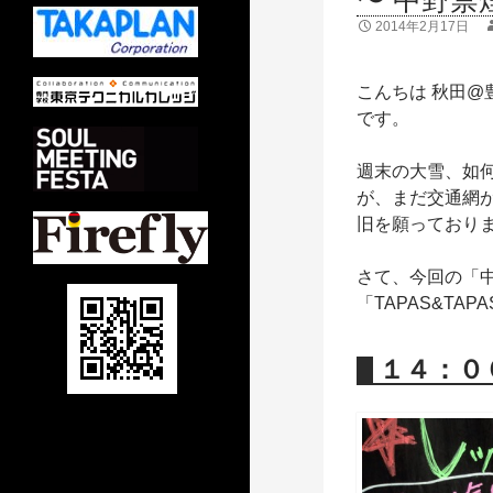
〜 中野禁
2014年2月17日
こんちは 秋田@
です。
週末の大雪、如
が、まだ交通網
旧を願っており
さて、今回の「
「TAPAS&TA
１４：０