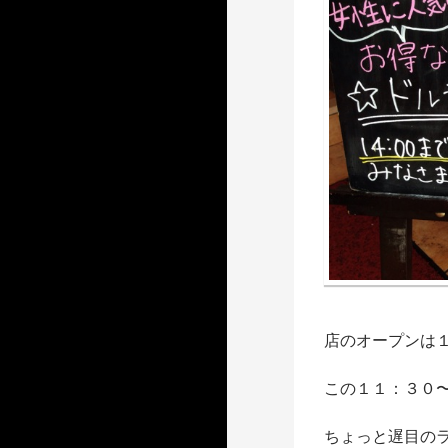
店のオープンは
この１１：３０
ちょっと遅目の