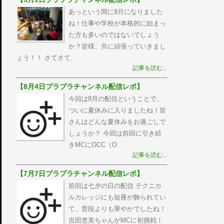
あっという間に9月になりました
ね！仕事や学校が本格的に始まっ
た方も多いのではないでしょう
か？皆様、共に頑張っていきまし
ょう！！ さてさて、
記事を読む...
【8月4日プラプラチャンネル配信レポ】
今回は8月の配信ということで、
ついに夏休みに入りましたね！皆
さんはどんな夏休みをお過ごしで
しょうか？ 今回は前回に引き続
きMCにOCC（O
記事を読む...
【7月7日プラプラチャンネル配信レポ】
前回は七夕の日の配信 テクニカ
ルカレッジにも短冊が飾られてい
て、普段よりも華やかでしたね！
吉田恵美ちゃんがMCに初挑戦！