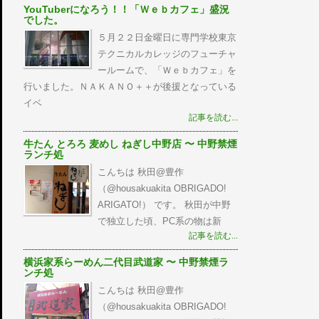
YouTuberになろう！！「Ｗｅｂカフェ」盛況
でした。
５月２２日金曜日に専門学校東京
テクニカルカレッジのフューチャ
ールームで、「Ｗｅｂカフェ」を
行いました。ＮＡＫＡＮＯ＋＋が後援となっている
イベ
記事を読む...
牛たん とろろ 麦めし ねぎし中野店 〜 中野禁煙
ランチ処
こんちは 秋田@豊作
（@housakuakita‎ OBRIGADO!
ARIGATO!） です。 秋田が中野
で独立した頃、PC系の物は新
記事を読む...
横浜家系らーめん二代目武道家 〜 中野禁煙ラ
ンチ処
こんちは 秋田@豊作
（@housakuakita‎ OBRIGADO!