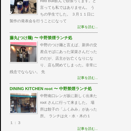
Red Bull飲んで頑張ってます。と
言っても私ではありません。 う
ちの学生でした。 ３月１１日に
製作の発表会を行うことになって
記事を読む...
藤丸(つけ麺) 〜 中野禁煙ランチ処
中野のつけ麺と言えば、新井の交
差点そばにあった栄楽さんだった
のだが、店主がお亡くなりにな
り、店も閉めてしまった。非常に
残念でならない。 先
記事を読む...
DINING KITCHEN root 〜 中野禁煙ランチ処
中野南口レンガ坂に新しく出来た
root さんに行って来ました。 場
所は餃子の「ふくみみ」があった
所。 ランチは火・水・木の１
１：３
記事を読む...