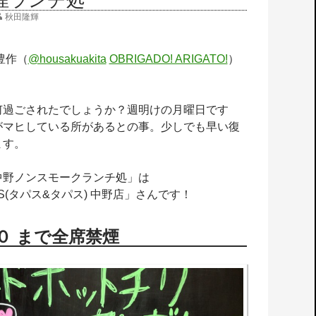
煙ランチ処
秋田隆輝
豊作（
@housakuakita‎
OBRIGADO! ARIGATO!
）
何過ごされたでしょうか？週明けの月曜日です
がマヒしている所があるとの事。少しでも早い復
ます。
中野ノンスモークランチ処」は
PAS(タパス&タパス) 中野店」さんです！
０ まで全席禁煙