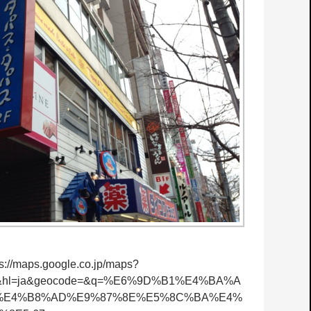
s://maps.google.co.jp/maps?
_q&hl=ja&geocode=&q=%E6%9D%B1%E4%BA%A
%E4%B8%AD%E9%87%8E%E5%8C%BA%E4%