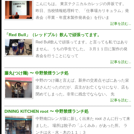
こんにちは。 東京テクニカルカレッジの井坂です。
昨日、当校情報処理科で、「仕事場カリキュラム」発
表会（卒業・年度末製作発表会）を行いま
記事を読む...
「Red Bull」（レッドブル）飲んで頑張ってます。
Red Bull飲んで頑張ってます。と言っても私ではあり
ません。 うちの学生でした。 ３月１１日に製作の発
表会を行うことになって
記事を読む...
藤丸(つけ麺) 〜 中野禁煙ランチ処
中野のつけ麺と言えば、新井の交差点そばにあった栄
楽さんだったのだが、店主がお亡くなりになり、店も
閉めてしまった。非常に残念でならない。 先
記事を読む...
DINING KITCHEN root 〜 中野禁煙ランチ処
中野南口レンガ坂に新しく出来た root さんに行って来
ました。 場所は餃子の「ふくみみ」があった所。 ラ
ンチは火・水・木の１１：３