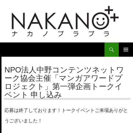
検
索
コ
ン
メ
テ
NPO法人中野コンテンツネットワ
イ
ン
ーク協会主催「マンガアワードプ
ツ
ン
ロジェクト」第一弾企画トークイ
へ
ス
メ
ベント 申し込み
キ
ニ
ッ
応募は終了しております！トークイベントご来場ありがと
プ
ュ
うございました！
ー