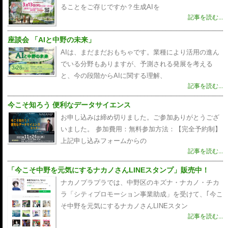
ることをご存じですか？生成AIを
記事を読む...
座談会 「AIと中野の未来」
AIは、まだまだおもちゃです。業種により活用の進ん
でいる分野もありますが、予測される発展を考える
と、今の段階からAIに関する理解、
記事を読む...
今こそ知ろう 便利なデータサイエンス
お申し込みは締め切りました。ご参加ありがとうござ
いました。 参加費用：無料参加方法：【完全予約制】
上記申し込みフォームからの
記事を読む...
「今こそ中野を元気にするナカノさんLINEスタンプ」販売中！
ナカノプラプラでは、中野区のキズナ・ナカノ・チカ
ラ「シティプロモーション事業助成」を受けて、｢今こ
そ中野を元気にするナカノさんLINEスタン
記事を読む...