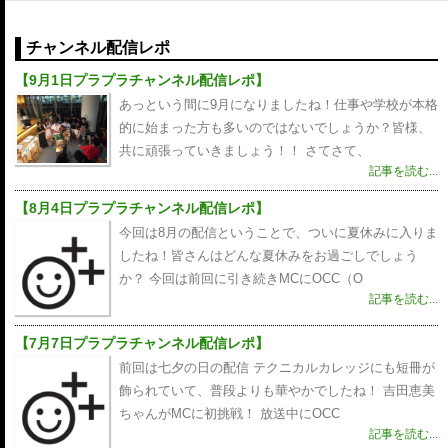
チャンネル配信レポ
【9月1日プラプラチャンネル配信レポ】
あっという間に9月になりましたね！仕事や学校が本格
的に始まった方も多いのではないでしょうか？皆様、
共に頑張っていきましょう！！ さてさて、
記事を読む...
【8月4日プラプラチャンネル配信レポ】
今回は8月の配信ということで、ついに夏休みに入りま
したね！皆さんはどんな夏休みをお過ごしでしょう
か？ 今回は前回に引き続きMCにOCC（O
記事を読む...
【7月7日プラプラチャンネル配信レポ】
前回は七夕の日の配信 テクニカルカレッジにも短冊が
飾られていて、普段よりも華やかでしたね！ 吉田恵美
ちゃんがMCに初挑戦！ 放送中にOCC
記事を読む...