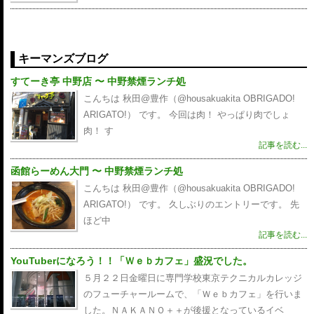
キーマンズブログ
すてーき亭 中野店 〜 中野禁煙ランチ処
こんちは 秋田@豊作（@housakuakita‎ OBRIGADO!
ARIGATO!） です。 今回は肉！ やっぱり肉でしょ
肉！ す
記事を読む...
函館らーめん大門 〜 中野禁煙ランチ処
こんちは 秋田@豊作（@housakuakita‎ OBRIGADO!
ARIGATO!） です。 久しぶりのエントリーです。 先
ほど中
記事を読む...
YouTuberになろう！！「Ｗｅｂカフェ」盛況でした。
５月２２日金曜日に専門学校東京テクニカルカレッジ
のフューチャールームで、「Ｗｅｂカフェ」を行いま
した。ＮＡＫＡＮＯ＋＋が後援となっているイベ