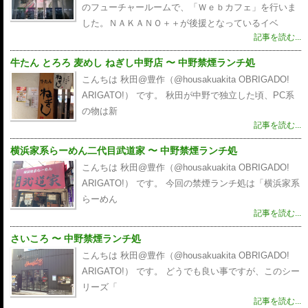
のフューチャールームで、「Ｗｅｂカフェ」を行いま
した。ＮＡＫＡＮＯ＋＋が後援となっているイベ
記事を読む...
牛たん とろろ 麦めし ねぎし中野店 〜 中野禁煙ランチ処
こんちは 秋田@豊作（@housakuakita‎ OBRIGADO!
ARIGATO!） です。 秋田が中野で独立した頃、PC系
の物は新
記事を読む...
横浜家系らーめん二代目武道家 〜 中野禁煙ランチ処
こんちは 秋田@豊作（@housakuakita‎ OBRIGADO!
ARIGATO!） です。 今回の禁煙ランチ処は「横浜家系
らーめん
記事を読む...
さいころ 〜 中野禁煙ランチ処
こんちは 秋田@豊作（@housakuakita‎ OBRIGADO!
ARIGATO!） です。 どうでも良い事ですが、このシー
リーズ「
記事を読む...