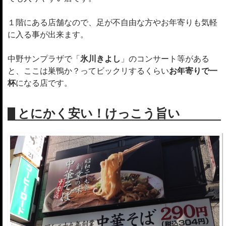
１階にある店舗なので、足が不自由な方やお年寄りも気軽
に入る事が出来ます。
中野サンプラザで「
氷川きよし
」のコンサート等がある
と、ここは巣鴨か？ってビックリするくらい
お年寄りで一
杯
になる店です。
とにかく安い！けっこう旨い