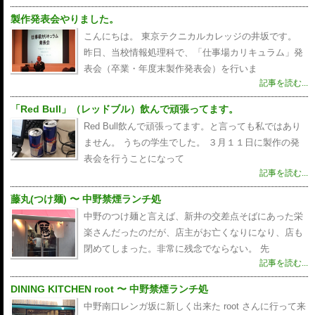
製作発表会やりました。
こんにちは。 東京テクニカルカレッジの井坂です。
昨日、当校情報処理科で、「仕事場カリキュラム」発
表会（卒業・年度末製作発表会）を行いま
記事を読む...
「Red Bull」（レッドブル）飲んで頑張ってます。
Red Bull飲んで頑張ってます。と言っても私ではあり
ません。 うちの学生でした。 ３月１１日に製作の発
表会を行うことになって
記事を読む...
藤丸(つけ麺) 〜 中野禁煙ランチ処
中野のつけ麺と言えば、新井の交差点そばにあった栄
楽さんだったのだが、店主がお亡くなりになり、店も
閉めてしまった。非常に残念でならない。 先
記事を読む...
DINING KITCHEN root 〜 中野禁煙ランチ処
中野南口レンガ坂に新しく出来た root さんに行って来