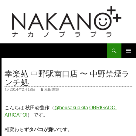
検
索
コ
ン
メ
テ
幸楽苑 中野駅南口店 〜 中野禁煙ラ
イ
ン
ンチ処
ツ
ン
へ
2014年2月18日
秋田隆輝
ス
メ
キ
ニ
ッ
こんちは 秋田@豊作（
@housakuakita‎
OBRIGADO!
プ
ARIGATO!
） です。
ュ
ー
相変わらず
タバコが嫌い
です。