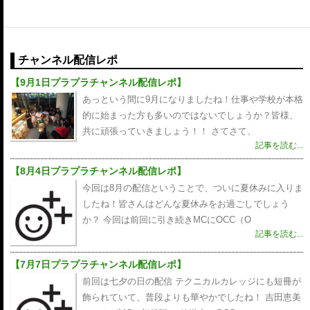
ゲ
ー
シ
チャンネル配信レポ
ョ
【9月1日プラプラチャンネル配信レポ】
ン
あっという間に9月になりましたね！仕事や学校が本格
的に始まった方も多いのではないでしょうか？皆様、
共に頑張っていきましょう！！ さてさて、
記事を読む...
【8月4日プラプラチャンネル配信レポ】
今回は8月の配信ということで、ついに夏休みに入りま
したね！皆さんはどんな夏休みをお過ごしでしょう
か？ 今回は前回に引き続きMCにOCC（O
記事を読む...
【7月7日プラプラチャンネル配信レポ】
前回は七夕の日の配信 テクニカルカレッジにも短冊が
飾られていて、普段よりも華やかでしたね！ 吉田恵美