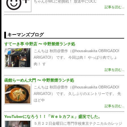
ちゃんがMCに初挑戦！ 放送中にOCC
記事を読む...
キーマンズブログ
すてーき亭 中野店 〜 中野禁煙ランチ処
こんちは 秋田@豊作（@housakuakita‎ OBRIGADO!
ARIGATO!） です。 今回は肉！ やっぱり肉でしょ
肉！ す
記事を読む...
函館らーめん大門 〜 中野禁煙ランチ処
こんちは 秋田@豊作（@housakuakita‎ OBRIGADO!
ARIGATO!） です。 久しぶりのエントリーです。 先
ほど中
記事を読む...
YouTuberになろう！！「Ｗｅｂカフェ」盛況でした。
５月２２日金曜日に専門学校東京テクニカルカレッジ