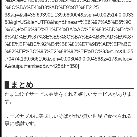
%BA%AC%E9%83%BD%E4%B8%AD%E9%87%8E%E5
%8C%BA%E4%B8%AD%E9%87%8E2-25-
3&aq=&sll=35.693901,139.680004&sspn=0.002514,0.0033
58&gl=US&ie=UTF8&hq=&hnear=%E6%97%A5%E6%9C
%AC,+%E6%9D%B1%E4%BA%AC%E9%83%BD%E4%B
8%AD%E9%87%8E%E5%8C%BA%E4%B8%AD%E9%87
%8E%EF%BC%92%E4%B8%81%E7%9B%AE%EF%BC
%92%EF%BC%95%E2%88%92%EF%BC%93&t=m&ll=35
.70474,139.666196&spn=0.003049,0.00456&z=17&iwloc=
A&output=embed&w=425&h=350]
まとめ
たまに餃子サービス券等をくれる嬉しいサービスがありま
す。
リーズナブルに美味しいそばが煙の無い世界で食べられる
事に感謝です。