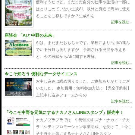
便利そうだけど、まだまだ自分の仕事や生活の一部に
はとりこめていない生成AI。以外と身近で簡単に使え
ることをご存じですか？生成AIを
記事を読む...
座談会 「AIと中野の未来」
AIは、まだまだおもちゃです。業種により活用の進ん
でいる分野もありますが、予測される発展を考える
と、今の段階からAIに関する理解、
記事を読む...
今こそ知ろう 便利なデータサイエンス
お申し込みは締め切りました。ご参加ありがとうござ
いました。 参加費用：無料参加方法：【完全予約制】
上記申し込みフォームからの
記事を読む...
「今こそ中野を元気にするナカノさんLINEスタンプ」販売中！
ナカノプラプラでは、中野区のキズナ・ナカノ・チカ
ラ「シティプロモーション事業助成」を受けて、｢今こ
そ中野を元気にするナカノさんLINEスタン