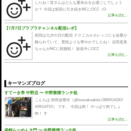
したね！皆さんはどんな夏休みをお過ごしでしょう
か？ 今回は前回に引き続きMCにOCC（O
記事を読む...
【7月7日プラプラチャンネル配信レポ】
前回は七夕の日の配信 テクニカルカレッジにも短冊が
飾られていて、普段よりも華やかでしたね！ 吉田恵美
ちゃんがMCに初挑戦！ 放送中にOCC
記事を読む...
キーマンズブログ
すてーき亭 中野店 〜 中野禁煙ランチ処
こんちは 秋田@豊作（@housakuakita‎ OBRIGADO!
ARIGATO!） です。 今回は肉！ やっぱり肉でしょ
肉！ す
記事を読む...
函館らーめん大門 〜 中野禁煙ランチ処