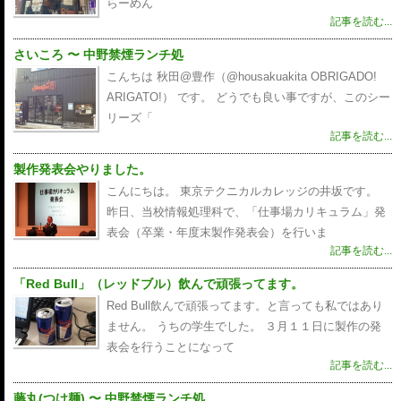
らーめん
記事を読む...
さいころ 〜 中野禁煙ランチ処
こんちは 秋田@豊作（@housakuakita‎ OBRIGADO!
ARIGATO!） です。 どうでも良い事ですが、このシー
リーズ「
記事を読む...
製作発表会やりました。
こんにちは。 東京テクニカルカレッジの井坂です。
昨日、当校情報処理科で、「仕事場カリキュラム」発
表会（卒業・年度末製作発表会）を行いま
記事を読む...
「Red Bull」（レッドブル）飲んで頑張ってます。
Red Bull飲んで頑張ってます。と言っても私ではあり
ません。 うちの学生でした。 ３月１１日に製作の発
表会を行うことになって
記事を読む...
藤丸(つけ麺) 〜 中野禁煙ランチ処