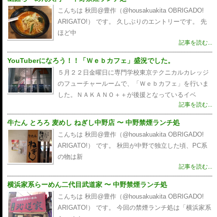
こんちは 秋田@豊作（@housakuakita‎ OBRIGADO!
ARIGATO!） です。 久しぶりのエントリーです。 先
ほど中
記事を読む...
YouTuberになろう！！「Ｗｅｂカフェ」盛況でした。
５月２２日金曜日に専門学校東京テクニカルカレッジ
のフューチャールームで、「Ｗｅｂカフェ」を行いま
した。ＮＡＫＡＮＯ＋＋が後援となっているイベ
記事を読む...
牛たん とろろ 麦めし ねぎし中野店 〜 中野禁煙ランチ処
こんちは 秋田@豊作（@housakuakita‎ OBRIGADO!
ARIGATO!） です。 秋田が中野で独立した頃、PC系
の物は新
記事を読む...
横浜家系らーめん二代目武道家 〜 中野禁煙ランチ処
こんちは 秋田@豊作（@housakuakita‎ OBRIGADO!
ARIGATO!） です。 今回の禁煙ランチ処は「横浜家系