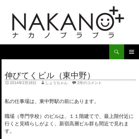
検
索
コ
ン
メ
テ
伸びてくビル（東中野）
イ
ン
ツ
2014年2月18日
しょうちゃん
2件のコメント
ン
へ
ス
メ
私の仕事場は、東中野駅の前にあります。
キ
ニ
ッ
プ
職場（専門学校）のビルは、１１階建てで、最上階付近に
ュ
行くと見晴らしがよく、新宿高層ビル群も間近で見れま
ー
す。