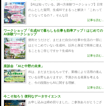
【AIは知っている。調べ方体験ワークショップ】日常
のふとした疑問、生成AIでまるっと解決！「これって
どうなってるの？」そんな日
記事を読む...
ワークショップ「生成AIで暮らしも仕事も効率アップ！はじめての
AI体験ワークショップ
便利そうだけど、まだまだ自分の仕事や生活の一部に
はとりこめていない生成AI。以外と身近で簡単に使え
ることをご存じですか？生成AIを
記事を読む...
座談会 「AIと中野の未来」
AIは、まだまだおもちゃです。業種により活用の進ん
でいる分野もありますが、予測される発展を考える
と、今の段階からAIに関する理解、
記事を読む...
今こそ知ろう 便利なデータサイエンス
お申し込みは締め切りました。ご参加ありがとうござ