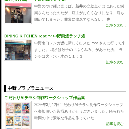
中野のつけ麺と言えば、新井の交差点そばにあった栄
楽さんだったのだが、店主がお亡くなりになり、店も
閉めてしまった。非常に残念でならない。 先
記事を読む...
DINING KITCHEN root 〜 中野禁煙ランチ処
中野南口レンガ坂に新しく出来た root さんに行って来
ました。 場所は餃子の「ふくみみ」があった所。 ラ
ンチは火・水・木の１１：３
記事を読む...
中野プラプラニュース
こだわりAIチラシ制作ワークショップ作品集
2026年3月12日こだわりAIチラシ制作ワークショップ
へ参加頂いた皆様ありがとうございました。限られた
時間の中で素敵な作品を作っていた
記事を読む...