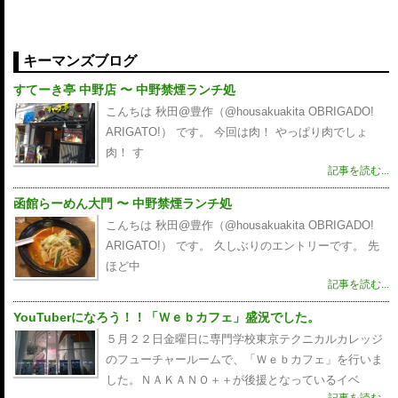
キーマンズブログ
すてーき亭 中野店 〜 中野禁煙ランチ処
こんちは 秋田@豊作（@housakuakita‎ OBRIGADO!
ARIGATO!） です。 今回は肉！ やっぱり肉でしょ
肉！ す
記事を読む...
函館らーめん大門 〜 中野禁煙ランチ処
こんちは 秋田@豊作（@housakuakita‎ OBRIGADO!
ARIGATO!） です。 久しぶりのエントリーです。 先
ほど中
記事を読む...
YouTuberになろう！！「Ｗｅｂカフェ」盛況でした。
５月２２日金曜日に専門学校東京テクニカルカレッジ
のフューチャールームで、「Ｗｅｂカフェ」を行いま
した。ＮＡＫＡＮＯ＋＋が後援となっているイベ