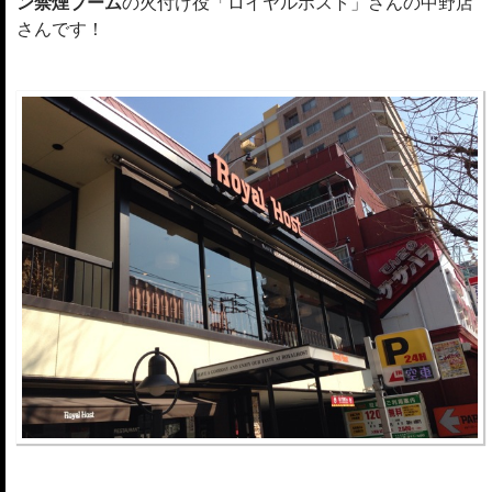
ン禁煙ブーム
の火付け役「ロイヤルホスト」さんの中野店
さんです！