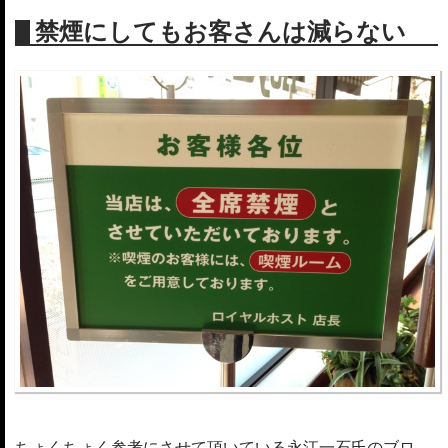
禁煙にしてもお客さんは減らない
ちょくちょく参考にさせて頂いている永江一石氏のブロ