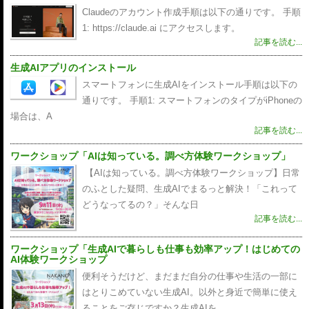
Claudeのアカウント作成手順は以下の通りです。 手順
1: https://claude.ai にアクセスします。
記事を読む...
生成AIアプリのインストール
スマートフォンに生成AIをインストール手順は以下の
通りです。 手順1: スマートフォンのタイプがiPhoneの
場合は、A
記事を読む...
ワークショップ「AIは知っている。調べ方体験ワークショップ」
【AIは知っている。調べ方体験ワークショップ】日常
のふとした疑問、生成AIでまるっと解決！「これって
どうなってるの？」そんな日
記事を読む...
ワークショップ「生成AIで暮らしも仕事も効率アップ！はじめての
AI体験ワークショップ
便利そうだけど、まだまだ自分の仕事や生活の一部に
はとりこめていない生成AI。以外と身近で簡単に使え
ることをご存じですか？生成AIを