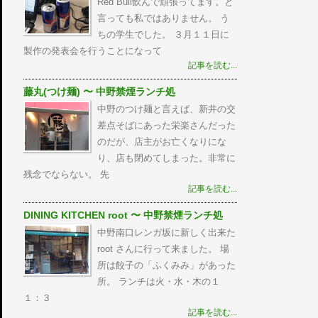
Red Bull飲んで頑張ってます。と
言っても私ではありません。 う
ちの学生でした。 ３月１１日に
製作の発表会を行うことになって
記事を読む...
藤丸(つけ麺) 〜 中野禁煙ランチ処
中野のつけ麺と言えば、新井の交
差点そばにあった栄楽さんだった
のだが、店主がお亡くなりにな
り、店も閉めてしまった。非常に
残念でならない。 先
記事を読む...
DINING KITCHEN root 〜 中野禁煙ランチ処
中野南口レンガ坂に新しく出来た
root さんに行って来ました。 場
所は餃子の「ふくみみ」があった
所。 ランチは火・水・木の１
１：３
記事を読む...