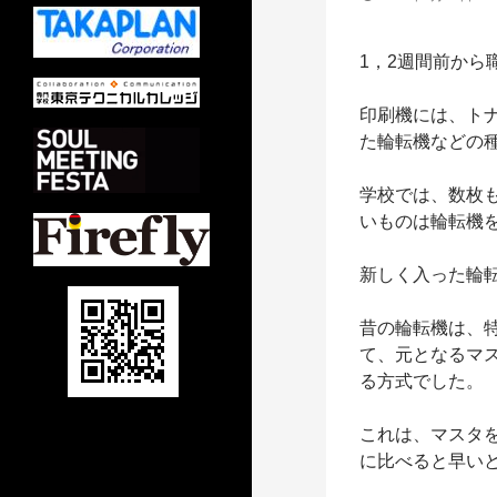
1，2週間前から
印刷機には、ト
た輪転機などの
学校では、数枚
いものは輪転機
新しく入った輪
昔の輪転機は、
て、元となるマ
る方式でした。
これは、マスタ
に比べると早い