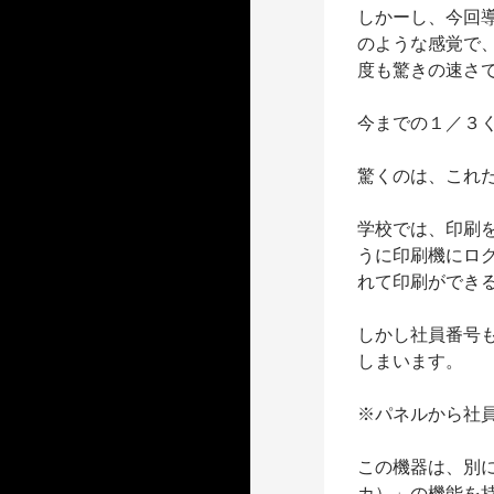
しかーし、今回
のような感覚で
度も驚きの速さ
今までの１／３
驚くのは、これ
学校では、印刷
うに印刷機にロ
れて印刷ができ
しかし社員番号
しまいます。
※パネルから社
この機器は、別に
カ）」の機能を持