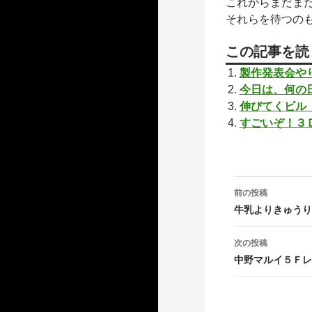
これからまだま
それらを待つの
この記事を読
製作発表会や
今日は、何の
伸びてくビル
すごいぞ！３
投
前の投稿
稿
牛乳よりきゅうり
ナ
次の投稿
ビ
中野マルイ５Ｆレ
ゲ
ー