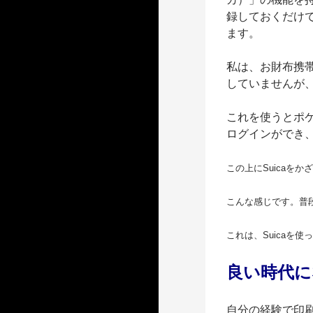
録しておくだけで
ます。
私は、お財布携帯
していませんが、
これを使うとポケ
ログインができ
この上にSuicaを
こんな感じです。普
これは、Suicaを
良い時代に
自分の経験で印