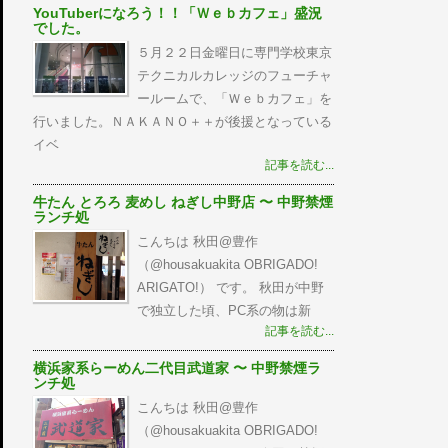
YouTuberになろう！！「Ｗｅｂカフェ」盛況
でした。
５月２２日金曜日に専門学校東京
テクニカルカレッジのフューチャ
ールームで、「Ｗｅｂカフェ」を
行いました。ＮＡＫＡＮＯ＋＋が後援となっている
イベ
記事を読む...
牛たん とろろ 麦めし ねぎし中野店 〜 中野禁煙
ランチ処
こんちは 秋田@豊作
（@housakuakita‎ OBRIGADO!
ARIGATO!） です。 秋田が中野
で独立した頃、PC系の物は新
記事を読む...
横浜家系らーめん二代目武道家 〜 中野禁煙ラ
ンチ処
こんちは 秋田@豊作
（@housakuakita‎ OBRIGADO!