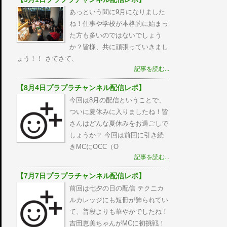
あっという間に9月になりました
ね！仕事や学校が本格的に始まっ
た方も多いのではないでしょう
か？皆様、共に頑張っていきまし
ょう！！ さてさて、
記事を読む...
【8月4日プラプラチャンネル配信レポ】
今回は8月の配信ということで、
ついに夏休みに入りましたね！皆
さんはどんな夏休みをお過ごしで
しょうか？ 今回は前回に引き続
きMCにOCC（O
記事を読む...
【7月7日プラプラチャンネル配信レポ】
前回は七夕の日の配信 テクニカ
ルカレッジにも短冊が飾られてい
て、普段よりも華やかでしたね！
吉田恵美ちゃんがMCに初挑戦！