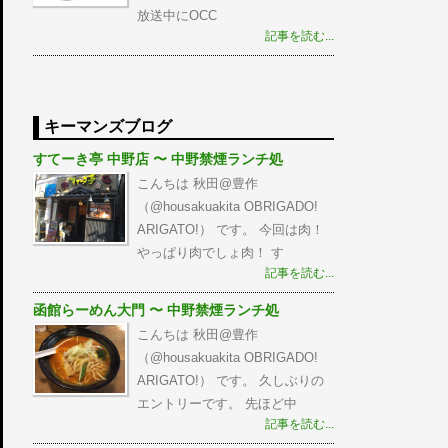
放送中にOCC
記事を読む...
キーマンズブログ
すてーき亭 中野店 〜 中野禁煙ランチ処
こんちは 秋田@豊作
（@housakuakita‎ OBRIGADO!
ARIGATO!） です。 今回は肉！
やっぱり肉でしょ肉！ す
記事を読む...
函館らーめん大門 〜 中野禁煙ランチ処
こんちは 秋田@豊作
（@housakuakita‎ OBRIGADO!
ARIGATO!） です。 久しぶりの
エントリーです。 先ほど中
記事を読む...