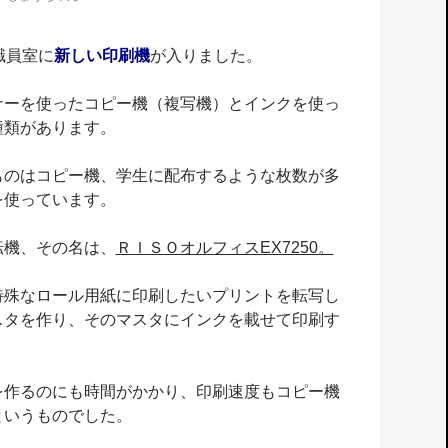
職員室に
新しい印刷機
が入りました。
ナーを使ったコピー機（複写機）とインクを使っ
種類があります。
ものはコピー機、学生に配布するような枚数が多
を使っています。
転機、その名は、
ＲＩＳＯオルフィスEX7250。
特殊なロール用紙に印刷したいプリントを転写し
スタを作り、そのマスタにインクを載せて印刷す
を作るのにも時間がかかり、印刷速度もコピー機
というものでした。