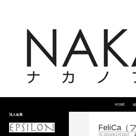
コンテンツへ
検
HOME
索
法人会員
FeliC
2014年2月28日