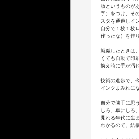
版というものが
字）をつけ、そ
スタを通過しイ
自分で１枚１枚
作ったな）を作
就職したときは
くても自動で印
換え時に手が汚
技術の進歩で、
インクまみれに
自分で勝手に思
しろ、車にしろ
見れる年代に生
わかるので、結