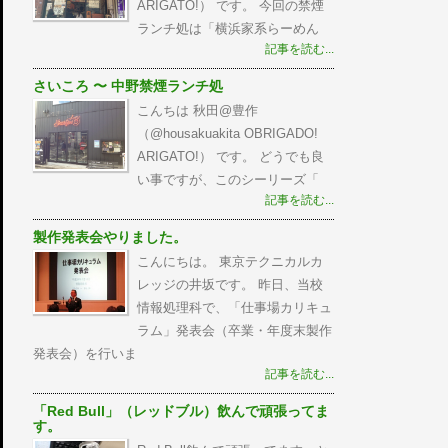
ARIGATO!） です。 今回の禁煙
ランチ処は「横浜家系らーめん
記事を読む...
さいころ 〜 中野禁煙ランチ処
こんちは 秋田@豊作
（@housakuakita‎ OBRIGADO!
ARIGATO!） です。 どうでも良
い事ですが、このシーリーズ「
記事を読む...
製作発表会やりました。
こんにちは。 東京テクニカルカ
レッジの井坂です。 昨日、当校
情報処理科で、「仕事場カリキュ
ラム」発表会（卒業・年度末製作
発表会）を行いま
記事を読む...
「Red Bull」（レッドブル）飲んで頑張ってま
す。