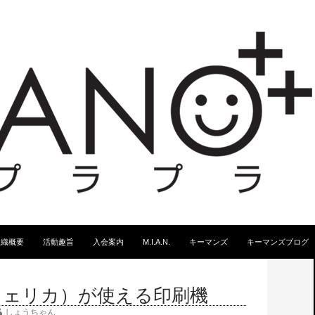
スキップ
組織概要
活動趣旨
入会案内
M.I.A.N.
キーマンズ
キーマンズブログ
a（フェリカ）が使える印刷機
しょうちゃん